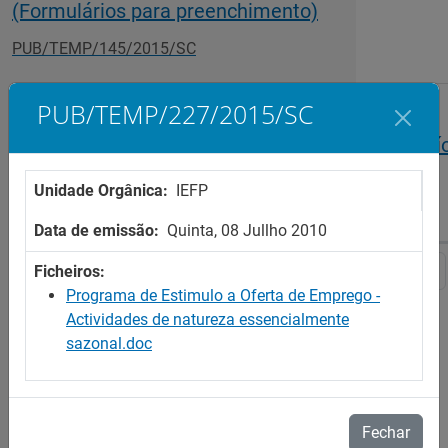
(Formulários para preenchimento)
PUB/TEMP/145/2015/SC
PUB/TEMP/227/2015/SC
Programa de Estímulo à Oferta de Emprego -
Formulário de Candidatura a ILE (Fechado o perí
candidaturas)
Unidade Orgânica:
IEFP
PUB/TEMP/148/2015/SC
Data de emissão:
Quinta, 08 Jullho 2010
1
2
3
4
5
Ficheiros:
Programa de Estimulo a Oferta de Emprego -
Actividades de natureza essencialmente
sazonal.doc
Fechar