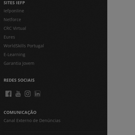
SITES IEFP
Iefponline
Netforce
CRC Virtual
Eures
WorldSkills Portugal
E-Learning
Garantia Jovem
REDES SOCIAIS
COMUNICAÇÃO
Canal Externo de Denúncias