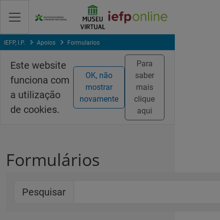
Saltar
para
conteúdo
principal
IEFP, I.P.
Apoios
Formularios
Para
Este website
OK, não
saber
funciona com
mostrar
mais
a utilização
novamente
clique
de cookies.
aqui
Formulários
Pesquisar