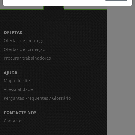
OFERTAS
Ofertas de emprego
Ofertas de formação
Procurar trabalhadores
AJUDA
Mapa do site
Acessibilidade
Perguntas Frequentes / Glossário
CONTACTE-NOS
Contactos