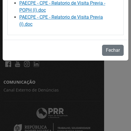
CRC Virtual
PAECPE - CPE - Relatorio de Visita Previa -
Eures
POPH (i).doc
PAECPE - CPE - Relatorio de Visita Previa
WorldSkills Portugal
(i).doc
E-Learning
Garantia Jovem
Fechar
REDES SOCIAIS
COMUNICAÇÃO
Canal Externo de Denúncias