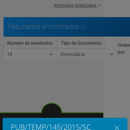
PESQUISA AVANÇADA
Resultados encontrados
(0)
Número de resultados:
Tipo de Documento
Orden
por:
PUB/TEMP/145/2015/SC