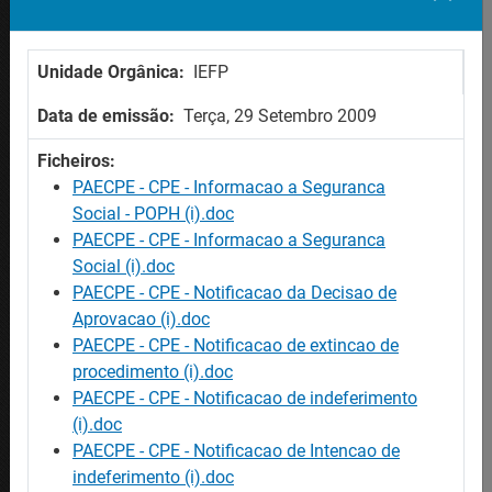
OFERTAS
Ofertas de emprego
Unidade Orgânica:
IEFP
Ofertas de formação
Procurar trabalhadores
Data de emissão:
Terça, 29 Setembro 2009
Ficheiros:
AJUDA
PAECPE - CPE - Informacao a Seguranca
Mapa do site
Social - POPH (i).doc
Acessibilidade
PAECPE - CPE - Informacao a Seguranca
Perguntas Frequentes / Glossário
Social (i).doc
PAECPE - CPE - Notificacao da Decisao de
CONTACTE-NOS
Aprovacao (i).doc
Contactos
PAECPE - CPE - Notificacao de extincao de
procedimento (i).doc
PAECPE - CPE - Notificacao de indeferimento
SITES IEFP
(i).doc
Iefponline
PAECPE - CPE - Notificacao de Intencao de
Netforce
indeferimento (i).doc