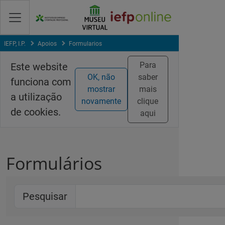
Saltar
para
conteúdo
principal
IEFP, I.P.
Apoios
Formularios
Para
Este website
OK, não
saber
funciona com
mostrar
mais
a utilização
novamente
clique
de cookies.
aqui
Formulários
Pesquisar