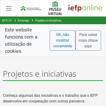
Skip
to
Content
IEFP, I.P.
Emprego
Projetos e Iniciativas
Este website
OK, não
Para saber
funciona com a
mostrar
mais clique
utilização de
novamente
aqui
cookies.
Projetos e iniciativas
Conheça algumas das iniciativas e o trabalho que o IEFP
desenvolve em cooperação com outros parceiros.