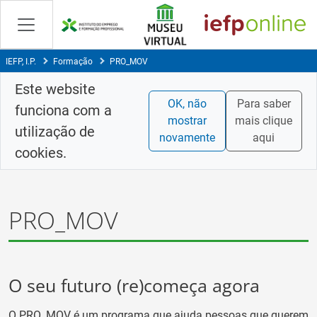
Skip
to
Content
IEFP, I.P.
Formação
PRO_MOV
Este website
OK, não
Para saber
funciona com a
mostrar
mais clique
utilização de
novamente
aqui
cookies.
PRO_MOV
O seu futuro (re)começa agora
O PRO_MOV é um programa que ajuda pessoas que querem