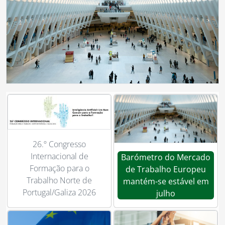
26.º Congresso
Internacional de
Barómetro do Mercado
Formação para o
de Trabalho Europeu
Trabalho Norte de
mantém-se estável em
Portugal/Galiza 2026
julho