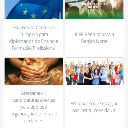
Estágios na Comissão
Europeia para
IEFP Recruta para a
diplomados do Ensino e
Região Norte
Formação Profissional
Artesanato |
candidaturas abertas
Webinar sobre Estagiar
para apoios à
nas Instituições da UE
organização de feiras e
certames