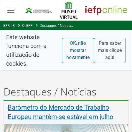
Skip
to
Content
IEFP, I.P.
O IEFP
Destaques / Notícias
Este website
OK, não
Para saber
funciona com a
mostrar
mais clique
utilização de
novamente
aqui
cookies.
Destaques / Notícias
Barómetro do Mercado de Trabalho
Europeu mantém-se estável em julho