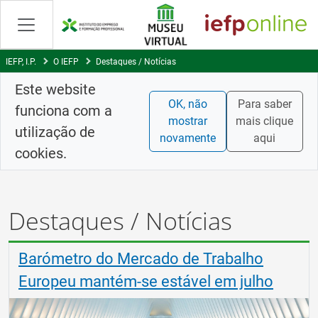
Skip
to
Content
IEFP, I.P.
O IEFP
Destaques / Notícias
Este website
OK, não
Para saber
funciona com a
mostrar
mais clique
utilização de
novamente
aqui
cookies.
Destaques / Notícias
Barómetro do Mercado de Trabalho
Europeu mantém-se estável em julho