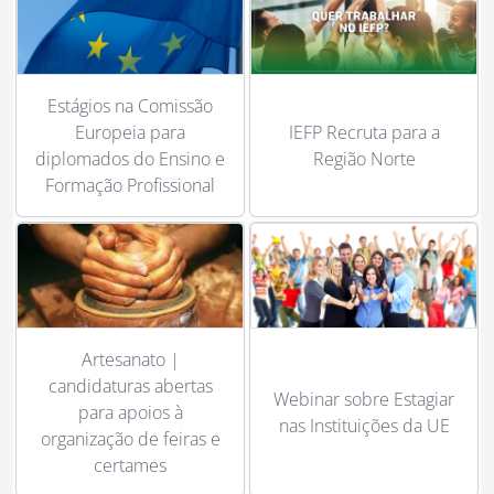
Estágios na Comissão
Europeia para
IEFP Recruta para a
diplomados do Ensino e
Região Norte
Formação Profissional
Artesanato |
candidaturas abertas
Webinar sobre Estagiar
para apoios à
nas Instituições da UE
organização de feiras e
certames