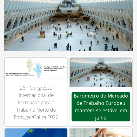
26.º Congresso
Internacional de
Barómetro do Mercado
Formação para o
de Trabalho Europeu
Trabalho Norte de
mantém-se estável em
Portugal/Galiza 2026
julho