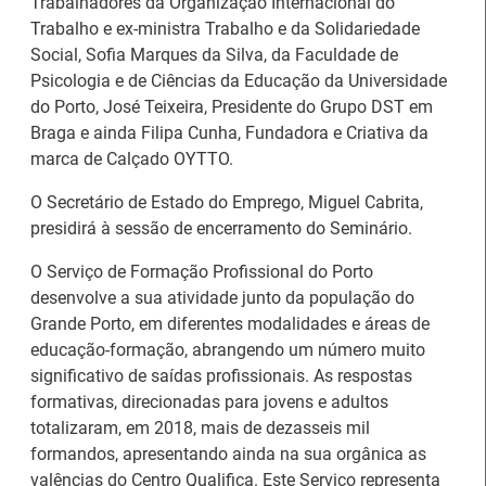
Trabalhadores da Organização Internacional do
Trabalho e ex-ministra Trabalho e da Solidariedade
Social, Sofia Marques da Silva, da Faculdade de
Psicologia e de Ciências da Educação da Universidade
do Porto, José Teixeira, Presidente do Grupo DST em
Braga e ainda Filipa Cunha, Fundadora e Criativa da
marca de Calçado OYTTO.
O Secretário de Estado do Emprego, Miguel Cabrita,
presidirá à sessão de encerramento do Seminário.
O Serviço de Formação Profissional do Porto
desenvolve a sua atividade junto da população do
26.º Congresso
Grande Porto, em diferentes modalidades e áreas de
Internacional de
Barómetro do Mercado
educação-formação, abrangendo um número muito
Formação para o
de Trabalho Europeu
significativo de saídas profissionais. As respostas
Trabalho Norte de
mantém-se estável em
formativas, direcionadas para jovens e adultos
Portugal/Galiza 2026
julho
totalizaram, em 2018, mais de dezasseis mil
formandos, apresentando ainda na sua orgânica as
valências do Centro Qualifica. Este Serviço representa