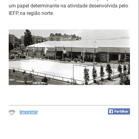
um papel determinante na atividade desenvolvida pelo
IEFP, na região norte.
Estágios na Comissão
Europeia para
IEFP Recruta para a
diplomados do Ensino e
Região Norte
Formação Profissional
Artesanato |
candidaturas abertas
Imprimir
Webinar sobre Estagiar
para apoios à
nas Instituições da UE
organização de feiras e
certames