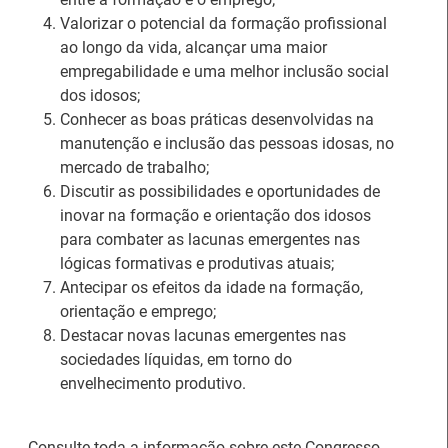
Valorizar o potencial da formação profissional
ao longo da vida, alcançar uma maior
empregabilidade e uma melhor inclusão social
Estágios na Comissão
dos idosos;
Europeia para
IEFP Recruta para a
Conhecer as boas práticas desenvolvidas na
diplomados do Ensino e
Região Norte
manutenção e inclusão das pessoas idosas, no
Formação Profissional
mercado de trabalho;
Discutir as possibilidades e oportunidades de
inovar na formação e orientação dos idosos
para combater as lacunas emergentes nas
lógicas formativas e produtivas atuais;
Antecipar os efeitos da idade na formação,
orientação e emprego;
Artesanato |
Destacar novas lacunas emergentes nas
candidaturas abertas
sociedades líquidas, em torno do
Webinar sobre Estagiar
para apoios à
envelhecimento produtivo.
nas Instituições da UE
organização de feiras e
certames
Consulte toda a informação sobre este Congresso,