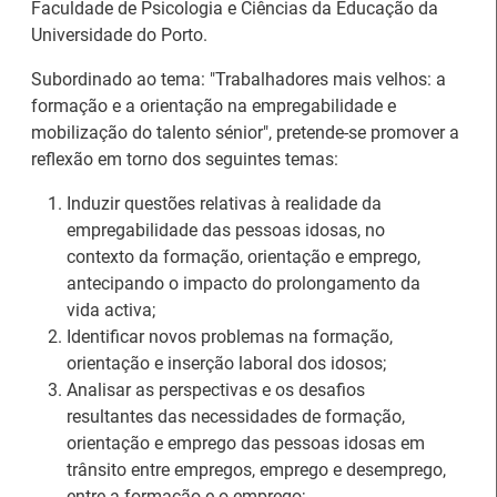
Faculdade de Psicologia e Ciências da Educação da
Universidade do Porto.
Subordinado ao tema: "Trabalhadores mais velhos: a
formação e a orientação na empregabilidade e
mobilização do talento sénior", pretende-se promover a
reflexão em torno dos seguintes temas:
Induzir questões relativas à realidade da
empregabilidade das pessoas idosas, no
contexto da formação, orientação e emprego,
antecipando o impacto do prolongamento da
vida activa;
26.º Congresso
Identificar novos problemas na formação,
Internacional de
Barómetro do Mercado
orientação e inserção laboral dos idosos;
Formação para o
de Trabalho Europeu
Analisar as perspectivas e os desafios
Trabalho Norte de
mantém-se estável em
resultantes das necessidades de formação,
Portugal/Galiza 2026
julho
orientação e emprego das pessoas idosas em
trânsito entre empregos, emprego e desemprego,
entre a formação e o emprego;