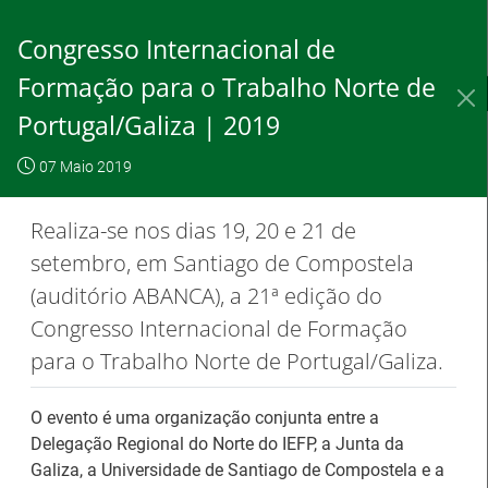
Skip
to
Congresso Internacional de
Content
Formação para o Trabalho Norte de
IEFP, I.P.
O IEFP
Destaques / Notícias
Portugal/Galiza | 2019
Este website
OK, não
Para saber
funciona com a
07 Maio 2019
mostrar
mais clique
utilização de
novamente
aqui
Realiza-se nos dias 19, 20 e 21 de
cookies.
setembro, em Santiago de Compostela
(auditório ABANCA), a 21ª edição do
Congresso Internacional de Formação
Destaques / Notícias
para o Trabalho Norte de Portugal/Galiza.
Barómetro do Mercado de Trabalho
O evento é uma organização conjunta entre a
Europeu mantém-se estável em julho
Delegação Regional do Norte do IEFP, a Junta da
Galiza, a Universidade de Santiago de Compostela e a