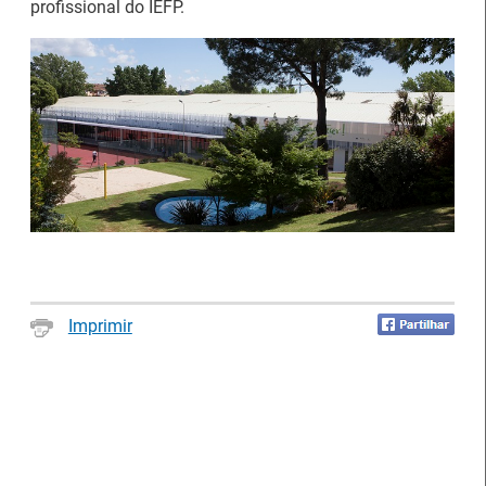
profissional do IEFP.
Estágios na Comissão
Europeia para
IEFP Recruta para a
diplomados do Ensino e
Região Norte
Formação Profissional
Imprimir
Artesanato |
candidaturas abertas
Webinar sobre Estagiar
para apoios à
nas Instituições da UE
organização de feiras e
certames