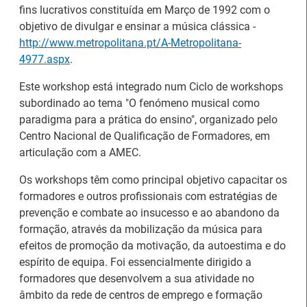
fins lucrativos constituída em Março de 1992 com o
objetivo de divulgar e ensinar a música clássica -
http://www.metropolitana.pt/A-Metropolitana-
4977.aspx
.
Este workshop está integrado num Ciclo de workshops
subordinado ao tema "O fenómeno musical como
paradigma para a prática do ensino", organizado pelo
Centro Nacional de Qualificação de Formadores, em
articulação com a AMEC.
Os workshops têm como principal objetivo capacitar os
26.º Congresso
formadores e outros profissionais com estratégias de
Internacional de
prevenção e combate ao insucesso e ao abandono da
Barómetro do Mercado
Formação para o
formação, através da mobilização da música para
de Trabalho Europeu
Trabalho Norte de
efeitos de promoção da motivação, da autoestima e do
mantém-se estável em
Portugal/Galiza 2026
espírito de equipa. Foi essencialmente dirigido a
julho
formadores que desenvolvem a sua atividade no
âmbito da rede de centros de emprego e formação