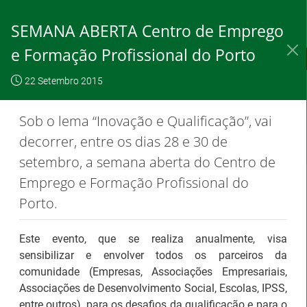
Skip
to
SEMANA ABERTA Centro de Emprego
Content
e Formação Profissional do Porto
IEFP, I.P.
O IEFP
Destaques / Notícias
22 Setembro 2015
Este website
OK, não
Para saber
funciona com a
mostrar
mais clique
Sob o lema “Inovação e Qualificação”, vai
utilização de
novamente
aqui
decorrer, entre os dias 28 e 30 de
cookies.
setembro, a semana aberta do Centro de
Emprego e Formação Profissional do
Porto.
Destaques / Notícias
Este evento, que se realiza anualmente, visa
Barómetro do Mercado de Trabalho
sensibilizar e envolver todos os parceiros da
Europeu mantém-se estável em julho
comunidade (Empresas, Associações Empresariais,
Associações de Desenvolvimento Social, Escolas, IPSS,
entre outros), para os desafios da qualificação e para o