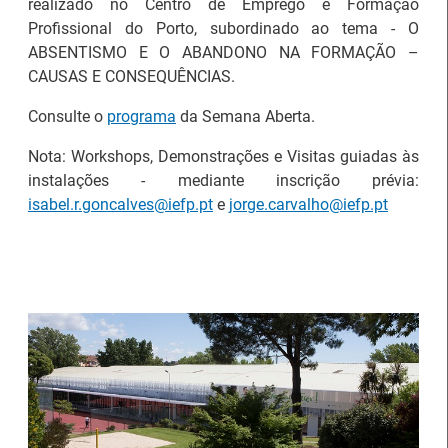
realizado no Centro de Emprego e Formação
Profissional do Porto, subordinado ao tema - O
ABSENTISMO E O ABANDONO NA FORMAÇÃO –
CAUSAS E CONSEQUÊNCIAS.
Estágios na Comissão
Consulte o
programa
da Semana Aberta.
Europeia para
IEFP Recruta para a
diplomados do Ensino e
Região Norte
Nota: Workshops, Demonstrações e Visitas guiadas às
Formação Profissional
instalações - mediante inscrição prévia:
isabel.r.goncalves@iefp.pt
e
jorge.carvalho@iefp.pt
Artesanato |
candidaturas abertas
Webinar sobre Estagiar
para apoios à
nas Instituições da UE
organização de feiras e
certames