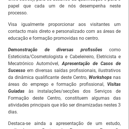
papel que cada um de nós desempenha neste
processo.
Visa igualmente proporcionar aos visitantes um
contacto mais direto e personalizado com as áreas de
educação e formação promovidas no centro.
Demonstração de diversas profissões
como
Esteticista/Cosmetologista e Cabeleireiro, Eletricista e
Mecatrónico Automóvel,
Apresentação de Casos de
Sucesso
em diversas saídas profissionais, ilustrativos
da dinâmica qualificante deste Centro,
Workshops
nas
26.º Congresso
áreas do emprego e formação profissional,
Visitas
Internacional de
Barómetro do Mercado
Guiadas
às instalações/secções dos Serviços de
Formação para o
de Trabalho Europeu
Formação deste Centro, constituem algumas das
Trabalho Norte de
mantém-se estável em
atividades principais que irão ser dinamizadas nestes 3
Portugal/Galiza 2026
julho
dias.
Destaca-se ainda a apresentação de um estudo,