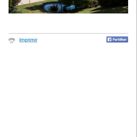
Notícias disponíveis
(2623)
Imprimir
Formandos do IEFP distinguidos pelo
Município de Águeda
27 Julho 2026
O Município de Águeda distinguiu dois formandos do