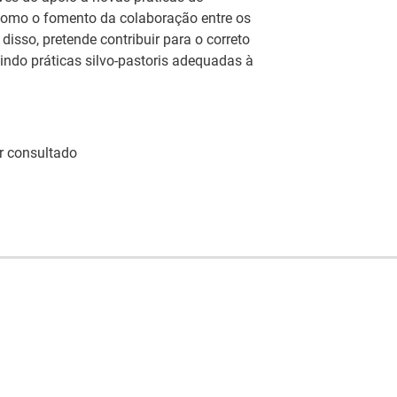
como o fomento da colaboração entre os
disso, pretende contribuir para o correto
indo práticas silvo-pastoris adequadas à
r consultado
Artesanato |
eia
candidaturas abertas
IEFP Recruta para a
 do
para apoios à
Região Norte
ção
organização de feiras
I
e certames