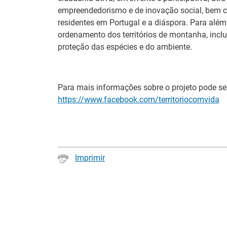
empreendedorismo e de inovação social, bem 
residentes em Portugal e a diáspora. Para além 
ordenamento dos territórios de montanha, inclu
proteção das espécies e do ambiente.
Para mais informações sobre o projeto pode se
https://www.facebook.com/territoriocomvida
Imprimir
Estágios na
Barómetro do
Comissão Europ
Mercado de Trabalho
para diplomados
Europeu mantém-se
Ensino e Forma
estável em julho
Profissional