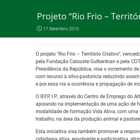
Skip
to
Projeto “Rio Frio – Terri
Content
O IEFP
Emp
17 Setembro 2015
IEFP, I.P.
O IEFP
Destaques / Notícias
Este website funciona com a utilizaç
O projeto "Rio Frio – Território Criativo", ven
pela Fundação Calouste Gulbenkian e pela COTE
Presidência da República, visa o incremento de 
com recurso à silvo-pastorícia reduzindo assim
Destaques / Notícias
e por essa via a ocorrência e propagação de in
O IEFP, I.P., através do Centro de Emprego do Al
apoiando na implementação de uma ação de 
modalidade de formação Vida Ativa, com uma f
trabalho, na área da produção animal e pastor
Esta iniciativa visa também promover a respons
cidadania ativa, envolvente e participativa, atr