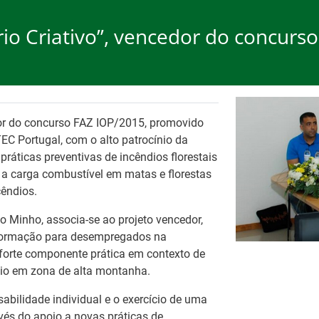
tório Criativo”, vencedor do concur
rego
Formação
Ap
ão de cookies.
OK, não most
cedor do concurso FAZ IOP/2015, promovido
C Portugal, com o alto patrocínio da
práticas preventivas de incêndios florestais
 a carga combustível em matas e florestas
cêndios.
to Minho, associa-se ao projeto vencedor,
Ba
Es
formação para desempregados na
Tr
pa
orte componente prática em contexto de
eio em zona de alta montanha.
es
Fo
abilidade individual e o exercício de uma
avés do apoio a novas práticas de