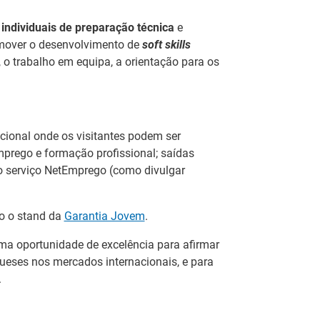
 individuais de preparação técnica
e
over o desenvolvimento de
soft
skills
623)
a, o trabalho em equipa, a orientação para os
No
no
EFP distinguidos pelo Município de
Re
cional onde os visitantes podem ser
re
prego e formação profissional; saídas
eda distinguiu dois formandos do Serviço de Formação
Pr
o serviço NetEmprego (como divulgar
eda (IEFP) pelos seus percursos de excelência
C
nal e cívica, no dia 16 de julho.
do o stand da
Garantia Jovem
.
No
ndidaturas aos apoios à contratação
em
uma oportunidade de excelência para afirmar
m
gueses nos mercados internacionais, e para
adoras podem candidatar-se, a partir de 15 de julho
.
Es
s de apoio à contratação +Emprego e Emprego
ca
s pelo IEFP. Estes apoios ajudam as empresas a