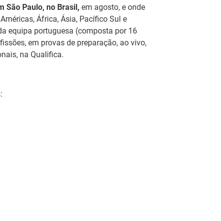
 São Paulo, no Brasil,
em agosto, e onde
méricas, África, Ásia, Pacífico Sul e
o da equipa portuguesa (composta por 16
ssões, em provas de preparação, ao vivo,
nais, na Qualifica.
:
Estágios na Comissão
Europeia para
ca
IEFP Recruta para a
diplomados do
eu
Região Norte
Ensino e Formação
or
el
Profissional