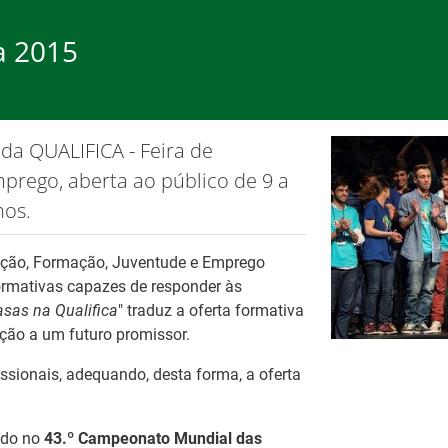
ca 2015
rego
Formação
Ap
da QUALIFICA - Feira de
ão de cookies.
OK, não most
prego, aberta ao público de 9 a
hos.
cação, Formação, Juventude e Emprego
ormativas capazes de responder às
sas na Qualifica
" traduz a oferta formativa
26
Ba
eção a um futuro promissor.
Fo
Tr
ssionais, adequando, desta forma, a oferta
No
es
ado no
43.º Campeonato Mundial das