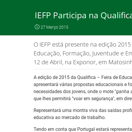
Skip
to
IEFP Participa na Qualifi
Content
O IEFP
Emp
27 Março 2015
IEFP, I.P.
O IEFP
Destaques / Notícias
O IEFP está presente na edição 2015 
Este website funciona com a utilizaç
Educação, Formação, Juventude e Em
12 de Abril, na Exponor, em Matosin
Destaques / Notícias
A edição de 2015 da Qualifica – Feira de Edu
apresentará várias propostas educacionais e f
necessidades dos jovens, onde o mote "
ganha a
que lhes permitirá "voar em segurança", em dir
Representará uma montra viva das saídas profi
educativa ao mercado de trabalho.
Tendo em conta que Portugal estará represent