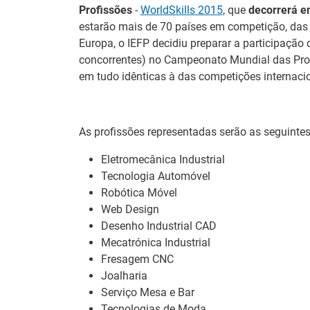
Profissões
-
WorldSkills 2015
, que
decorrerá em
estarão mais de 70 países em competição, das A
Europa, o IEFP decidiu preparar a participaçã
concorrentes) no Campeonato Mundial das Profi
em tudo idênticas à das competições internacio
As profissões representadas serão as seguintes
Eletromecânica Industrial
Tecnologia Automóvel
Robótica Móvel
Web Design
26.º Congresso
Barómetro do
Desenho Industrial CAD
Internacional de
Mercado de
Mecatrónica Industrial
Formação para o
Trabalho Europ
Fresagem CNC
Trabalho Norte de
mantém-se estáv
Joalharia
Portugal/Galiza 2026
em julho
Serviço Mesa e Bar
Tecnologias de Moda