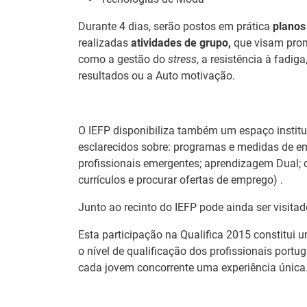
Durante 4 dias, serão postos em prática
planos
realizadas
atividades de grupo,
que visam prom
Notícias disponíveis
(2
como a gestão do
stress
, a resistência à fadig
resultados ou a Auto motivação.
Formandos do I
Águeda
O IEFP disponibiliza também um espaço institu
27 Julho 2026
esclarecidos sobre: programas e medidas de em
O Município de Águ
profissionais emergentes; aprendizagem Dual; 
Profissional de Águ
currículos e procurar ofertas de emprego) .
académica, profissio
Junto ao recinto do IEFP pode ainda ser visita
Abertura de ca
Esta participação na Qualifica 2015 constitui 
14 Julho 2026
o nível de qualificação dos profissionais portu
As entidades empreg
cada jovem concorrente uma experiência única
de 2026, às medida
+Talento, promovida