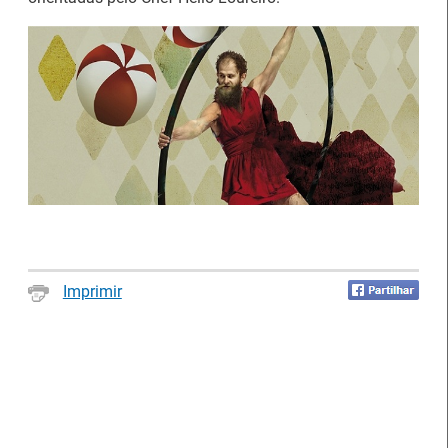
Artesanato |
candidaturas abertas
IEFP Recruta para a
para apoios à
Região Norte
organização de feiras e
certames
Imprimir
Webinar sobre Estagiar
Abertura de candidaturas
nas Instituições da UE
aos apoios à contratação