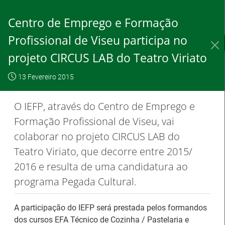
Skip
to
Centro de Emprego e Formação
Content
Profissional de Viseu participa no
IEFP, I.P.
O IEFP
Destaques / Notícias
projeto CIRCUS LAB do Teatro Viriato
Este website
OK, não
Para saber
funciona com a
13 Fevereiro 2015
mostrar
mais clique
utilização de
novamente
aqui
O IEFP, através do Centro de Emprego e
cookies.
Formação Profissional de Viseu, vai
colaborar no projeto CIRCUS LAB do
Teatro Viriato, que decorre entre 2015/
Destaques / Notícias
2016 e resulta de uma candidatura ao
programa Pegada Cultural.
Estágios na Comissão Europeia para
diplomados do Ensino e Formação
A participação do IEFP será prestada pelos formandos
Profissional
dos cursos EFA Técnico de Cozinha / Pastelaria e