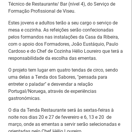
Técnico de Restaurante/ Bar (nível 4), do Serviço de
Formação Profissional de Viseu.
Estes jovens e adultos terão a seu cargo o serviço de
mesa e cozinha. As refeições serão confecionadas
pelos formandos nas instalações da Casa da Ribeira,
com o apoio dos Formadores, João Eustáquio, Paulo
Cardoso e do Chef de Cozinha Hélio Loureiro que terá a
responsabilidade da escolha das ementas.
O projeto tem lugar em quatro tendas de circo, sendo
uma delas a Tenda dos Sabores, "pensada para
entreter o paladar" e desvendar a relação
Portugal/Noruega, através de experiências
gastronómicas.
Estágios na Comissão
Barómetro do Mercado
Europeia para
de Trabalho Europeu
O dia da Tenda Restaurante será às sextas-feiras à
diplomados do Ensino e
mantém-se estável em
noite nos dias 20 e 27 de fevereiro e 6, 13 e 20 de
Formação Profissional
julho
março, onde as ementas a servir serão selecionadas e
orientadas pelo Chef Hélio Loureiro.