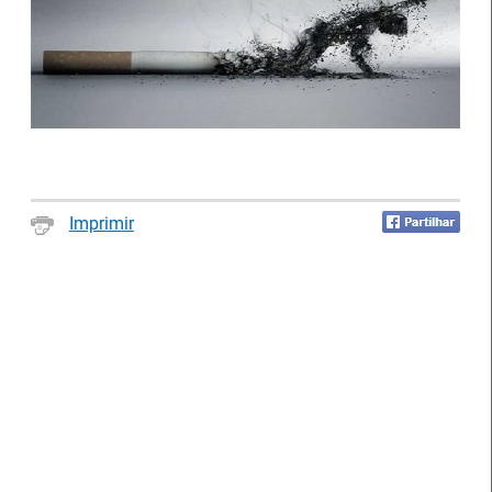
Notícias disponíveis
(2622)
Imprimir
Formandos do IEFP distinguidos pelo
Município de Águeda
27 Julho 2026
O Município de Águeda distinguiu dois formandos do