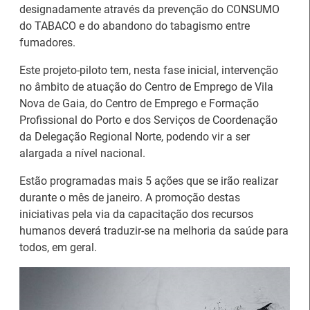
designadamente através da prevenção do CONSUMO
do TABACO e do abandono do tabagismo entre
fumadores.
Este projeto-piloto tem, nesta fase inicial, intervenção
no âmbito de atuação do Centro de Emprego de Vila
Artesanato |
Nova de Gaia, do Centro de Emprego e Formação
candidaturas abertas
IEFP Recruta para a
Profissional do Porto e dos Serviços de Coordenação
para apoios à
Região Norte
da Delegação Regional Norte, podendo vir a ser
organização de feiras e
alargada a nível nacional.
certames
Estão programadas mais 5 ações que se irão realizar
durante o mês de janeiro. A promoção destas
iniciativas pela via da capacitação dos recursos
humanos deverá traduzir-se na melhoria da saúde para
todos, em geral.
Webinar sobre Estagiar
Abertura de candidaturas
nas Instituições da UE
aos apoios à contratação