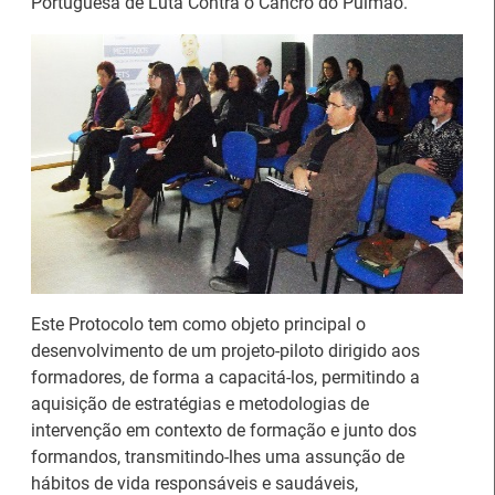
Portuguesa de Luta Contra o Cancro do Pulmão.
Este Protocolo tem como objeto principal o
desenvolvimento de um projeto-piloto dirigido aos
formadores, de forma a capacitá-los, permitindo a
Estágios na Comissão
Barómetro do Mercado
aquisição de estratégias e metodologias de
Europeia para
de Trabalho Europeu
intervenção em contexto de formação e junto dos
diplomados do Ensino e
mantém-se estável em
formandos, transmitindo-lhes uma assunção de
Formação Profissional
julho
hábitos de vida responsáveis e saudáveis,