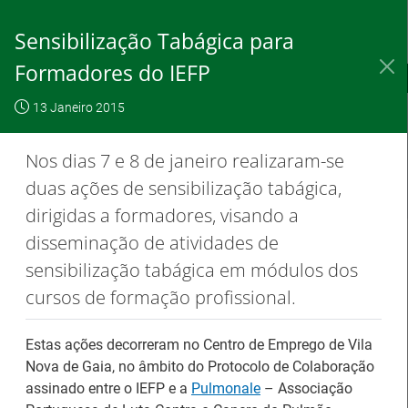
Skip
to
Sensibilização Tabágica para
Content
Formadores do IEFP
IEFP, I.P.
O IEFP
Destaques / Notícias
13 Janeiro 2015
Este website
OK, não
Para saber
funciona com a
mostrar
mais clique
Nos dias 7 e 8 de janeiro realizaram-se
utilização de
novamente
aqui
duas ações de sensibilização tabágica,
cookies.
dirigidas a formadores, visando a
disseminação de atividades de
sensibilização tabágica em módulos dos
Destaques / Notícias
cursos de formação profissional.
Estágios na Comissão Europeia para
Estas ações decorreram no Centro de Emprego de Vila
diplomados do Ensino e Formação
Nova de Gaia, no âmbito do Protocolo de Colaboração
Profissional
assinado entre o IEFP e a
Pulmonale
– Associação