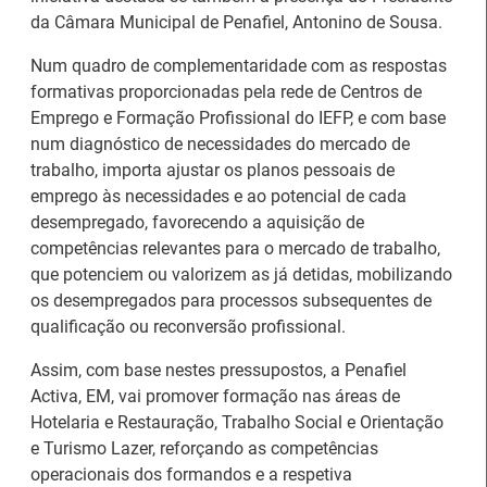
da Câmara Municipal de Penafiel, Antonino de Sousa.
Num quadro de complementaridade com as respostas
formativas proporcionadas pela rede de Centros de
Emprego e Formação Profissional do IEFP, e com base
num diagnóstico de necessidades do mercado de
trabalho, importa ajustar os planos pessoais de
emprego às necessidades e ao potencial de cada
desempregado, favorecendo a aquisição de
competências relevantes para o mercado de trabalho,
que potenciem ou valorizem as já detidas, mobilizando
os desempregados para processos subsequentes de
26.º Congresso
qualificação ou reconversão profissional.
Internacional de
Barómetro do Mercado
Formação para o
de Trabalho Europeu
Assim, com base nestes pressupostos, a Penafiel
Trabalho Norte de
mantém-se estável em
Activa, EM, vai promover formação nas áreas de
Portugal/Galiza 2026
julho
Hotelaria e Restauração, Trabalho Social e Orientação
e Turismo Lazer, reforçando as competências
operacionais dos formandos e a respetiva