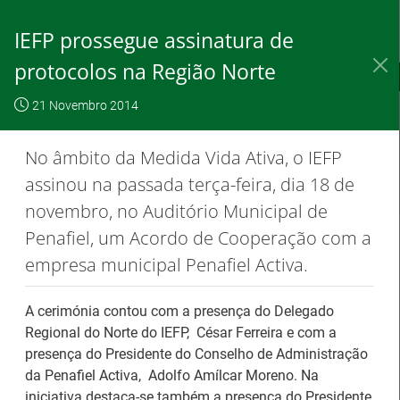
Skip
to
IEFP prossegue assinatura de
Content
protocolos na Região Norte
IEFP, I.P.
O IEFP
Destaques / Notícias
21 Novembro 2014
Este website
OK, não
Para saber
funciona com a
mostrar
mais clique
No âmbito da Medida Vida Ativa, o IEFP
utilização de
novamente
aqui
assinou na passada terça-feira, dia 18 de
cookies.
novembro, no Auditório Municipal de
Penafiel, um Acordo de Cooperação com a
empresa municipal Penafiel Activa.
Destaques / Notícias
A cerimónia contou com a presença do Delegado
Barómetro do Mercado de Trabalho
Regional do Norte do IEFP, César Ferreira e com a
Europeu mantém-se estável em julho
presença do Presidente do Conselho de Administração
da Penafiel Activa, Adolfo Amílcar Moreno. Na
iniciativa destaca-se também a presença do Presidente