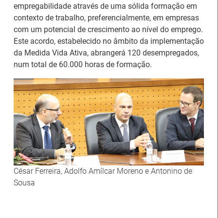
empregabilidade através de uma sólida formação em
contexto de trabalho, preferencialmente, em empresas
com um potencial de crescimento ao nível do emprego.
Este acordo, estabelecido no âmbito da implementação
Estágios na Comissão
da Medida Vida Ativa, abrangerá 120 desempregados,
Europeia para
IEFP Recruta para a
num total de 60.000 horas de formação.
diplomados do Ensino e
Região Norte
Formação Profissional
Artesanato |
candidaturas abertas
César Ferreira, Adolfo Amílcar Moreno e Antonino de
Webinar sobre Estagiar
para apoios à
Sousa
nas Instituições da UE
organização de feiras e
certames