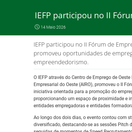
Skip
to
IEFP participou no II Fó
Content
O IEFP
Emp
14 Maio 2026
IEFP, I.P.
O IEFP
Destaques / Notícias
IEFP participou no II Fórum de Empr
Este website funciona com a utilizaç
promoveu oportunidades de empreg
empreendedorismo.
Destaques / Notícias
O IEFP através do Centro de Emprego de Oeste 
Empresarial do Oeste (AIRO), promoveu o II F
iniciativa orientada para a promoção do empreg
proporcionando um espaço de proximidade e i
entidades empregadoras e entidades formador
Ao longo dos dois dias, o evento contou com s
diversificado, destacando-se as sessões Pitch
seguidas de momentos de Speed Recrutamento, 