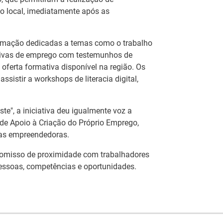
no local, imediatamente após as
ormação dedicadas a temas como o trabalho
ativas de emprego com testemunhos de
oferta formativa disponível na região. Os
sistir a workshops de literacia digital,
te", a iniciativa deu igualmente voz a
e Apoio à Criação do Próprio Emprego,
ias empreendedoras.
promisso de proximidade com trabalhadores
Estágios na Comissão
essoas, competências e oportunidades.
Europeia para
ca
IEFP Recruta para a
diplomados do
eu
Região Norte
Ensino e Formação
or
el
Profissional