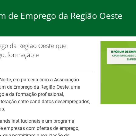
rum de Emprego da Região Oeste
rego
Formação
Ap
ego da Região Oeste que
ão de cookies.
OK, não most
o, formação e
Norte, em parceria com a Associação
órum de Emprego da Região Oeste, uma
o e da formação profissional,
Ba
nteração entre candidatos desempregados,
Tr
as.
es
tands institucionais e um programa
 de empresas com ofertas de emprego,
que permitiram a realização de