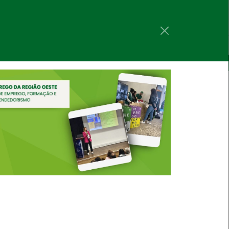
Procurar
oios
Ajuda
rar novamente
Para saber mais clique aqui
rómetro do Mercado de
abalho Europeu mantém-se
tável em julho