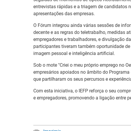
entrevistas rápidas e a triagem de candidatos 
apresentações das empresas.
O Fórum integrou ainda várias sessões de inf
decente e as regras do teletrabalho, medidas 
empregadores e trabalhadores, e divulgação da 
participantes tiveram também oportunidade de as
imagem pessoal e inteligência artificial.
Sob o mote "Criei o meu próprio emprego no Oes
empresários apoiados no âmbito do Programa d
que partilharam os seus percursos e experiênc
Com esta iniciativa, o IEFP reforça o seu com
26.º Congresso
Barómetro do
e empregadores, promovendo a ligação entre p
Internacional de
Mercado de
Formação para o
Trabalho Europ
Trabalho Norte de
mantém-se estáv
Portugal/Galiza 2026
em julho