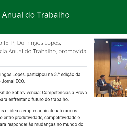
a Anual do Trabalho
rego
Formação
Ap
o IEFP, Domingos Lopes,
ão de cookies.
OK, não most
ncia Anual do Trabalho, promovida
ingos Lopes, participou na 3.ª edição da
 Jornal ECO.
Ba
Es
it de Sobrevivência: Competências à Prova
ara enfrentar o futuro do trabalho.
Tr
pa
es
Fo
tas e líderes empresariais debateram os
ão entre produtividade, competitividade e
para responder às mudanças no mundo do