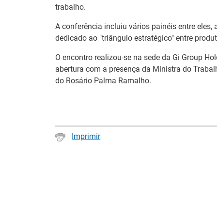
trabalho.
A conferência incluiu vários painéis entre eles,
dedicado ao "triângulo estratégico" entre produ
O encontro realizou-se na sede da Gi Group Hol
abertura com a presença da Ministra do Trabal
do Rosário Palma Ramalho.
Imprimir
Estágios na
Barómetro do
Comissão Europ
Mercado de Trabalho
para diplomados
Europeu mantém-se
Ensino e Forma
estável em julho
Profissional