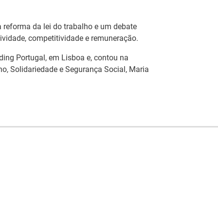
 a reforma da lei do trabalho e um debate
tividade, competitividade e remuneração.
ding Portugal, em Lisboa e, contou na
ho, Solidariedade e Segurança Social, Maria
Artesanato |
eia
candidaturas abertas
IEFP Recruta para a
 do
para apoios à
Região Norte
ção
organização de feiras
I
e certames