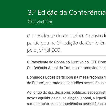
Skip
to
3.ª Edição da Conferênci
Content
O IEFP
Emp
22 Abril 2026
IEFP, I.P.
O IEFP
Destaques / Notícias
O Presidente do Conselho Diretivo d
Este website funciona com a utilizaç
participou na 3.ª edição da Conferê
pelo Jornal ECO.
Destaques / Notícias
O Presidente do Conselho Diretivo do IEFP, Dom
Conferência Anual do Trabalho, promovida pelo
Domingos Lopes participou na mesa-redonda "K
do Futuro", centrada nas aptidões necessárias p
Ao longo do dia, decisores políticos, especialis
novos equilíbrios na legislação laboral, a ligaç
remuneração, e as competências necessárias 