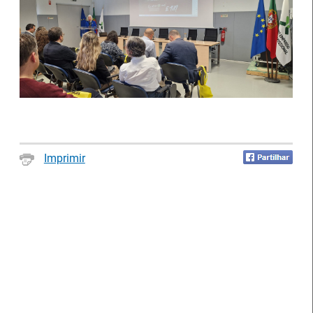
Notícias disponíveis
(2623)
Imprimir
Formandos do IEFP distinguidos pelo
Município de Águeda
27 Julho 2026
O Município de Águeda distinguiu dois formandos do