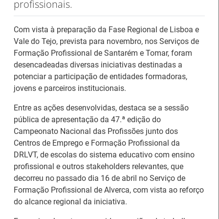
profissionais.
Com vista à preparação da Fase Regional de Lisboa e
Vale do Tejo, prevista para novembro, nos Serviços de
Formação Profissional de Santarém e Tomar, foram
desencadeadas diversas iniciativas destinadas a
potenciar a participação de entidades formadoras,
jovens e parceiros institucionais.
Entre as ações desenvolvidas, destaca se a sessão
pública de apresentação da 47.ª edição do
Campeonato Nacional das Profissões junto dos
26.º Congresso
Centros de Emprego e Formação Profissional da
Internacional de
Barómetro do Mercado
DRLVT, de escolas do sistema educativo com ensino
Formação para o
de Trabalho Europeu
profissional e outros stakeholders relevantes, que
Trabalho Norte de
mantém-se estável em
decorreu no passado dia 16 de abril no Serviço de
Portugal/Galiza 2026
julho
Formação Profissional de Alverca, com vista ao reforço
do alcance regional da iniciativa.