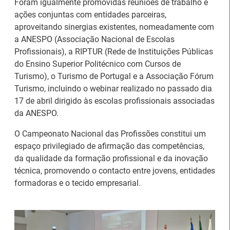
Foram igualmente promovidas reuniões de trabalho e
ações conjuntas com entidades parceiras,
aproveitando sinergias existentes, nomeadamente com
a ANESPO (Associação Nacional de Escolas
Estágios na Comissão
Profissionais), a RIPTUR (Rede de Instituições Públicas
Europeia para
IEFP Recruta para a
do Ensino Superior Politécnico com Cursos de
diplomados do Ensino e
Região Norte
Turismo), o Turismo de Portugal e a Associação Fórum
Formação Profissional
Turismo, incluindo o webinar realizado no passado dia
17 de abril dirigido às escolas profissionais associadas
da ANESPO.
O Campeonato Nacional das Profissões constitui um
espaço privilegiado de afirmação das competências,
da qualidade da formação profissional e da inovação
Artesanato |
técnica, promovendo o contacto entre jovens, entidades
candidaturas abertas
formadoras e o tecido empresarial.
Webinar sobre Estagiar
para apoios à
nas Instituições da UE
organização de feiras e
certames