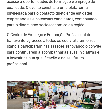
acesso a oportunidades de formação e emprego de
qualidade. O evento constituiu uma plataforma
privilegiada para o contacto direto entre entidades,
empregadores e potenciais candidatos, contribuindo
para o dinamismo socioeconómico da região.
Artesanato |
O Centro de Emprego e Formação Profissional do
candidaturas abertas
IEFP Recruta para a
Barlavento agradece a todos os que visitaram o seu
para apoios à
Região Norte
stand e participaram nas sessões, renovando o convite
organização de feiras e
para continuarem a acompanhar as suas iniciativas e
certames
a investir na sua qualificação e no seu futuro
profissional.
Webinar sobre Estagiar
Abertura de candidaturas
nas Instituições da UE
aos apoios à contratação