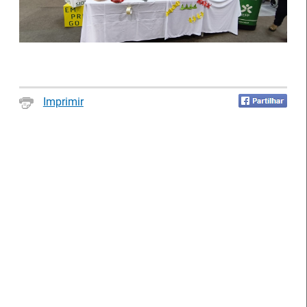
Notícias disponíveis
(2622)
Imprimir
Formandos do IEFP distinguidos pelo
Município de Águeda
27 Julho 2026
O Município de Águeda distinguiu dois formandos do