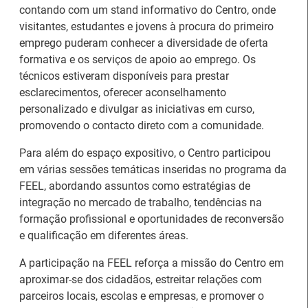
contando com um stand informativo do Centro, onde
visitantes, estudantes e jovens à procura do primeiro
emprego puderam conhecer a diversidade de oferta
formativa e os serviços de apoio ao emprego. Os
técnicos estiveram disponíveis para prestar
esclarecimentos, oferecer aconselhamento
personalizado e divulgar as iniciativas em curso,
promovendo o contacto direto com a comunidade.
Para além do espaço expositivo, o Centro participou
em várias sessões temáticas inseridas no programa da
FEEL, abordando assuntos como estratégias de
integração no mercado de trabalho, tendências na
formação profissional e oportunidades de reconversão
e qualificação em diferentes áreas.
Estágios na Comissão
Barómetro do Mercado
Europeia para
de Trabalho Europeu
A participação na FEEL reforça a missão do Centro em
diplomados do Ensino e
mantém-se estável em
aproximar-se dos cidadãos, estreitar relações com
Formação Profissional
julho
parceiros locais, escolas e empresas, e promover o