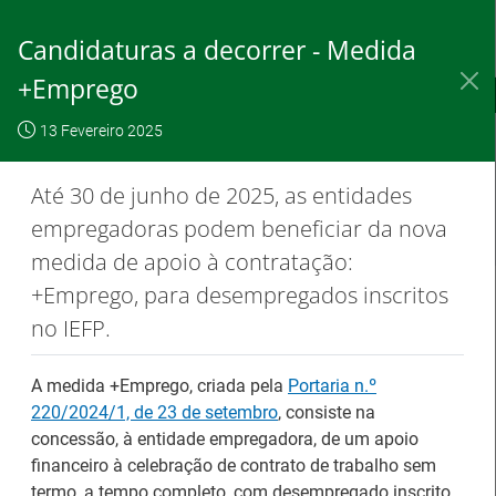
Skip
to
Candidaturas a decorrer - Medida
Content
+Emprego
IEFP, I.P.
O IEFP
Destaques / Notícias
13 Fevereiro 2025
Este website
OK, não
Para saber
funciona com a
mostrar
mais clique
Até 30 de junho de 2025, as entidades
utilização de
novamente
aqui
empregadoras podem beneficiar da nova
cookies.
medida de apoio à contratação:
+Emprego, para desempregados inscritos
no IEFP.
Destaques / Notícias
A medida +Emprego, criada pela
Portaria n.º
Barómetro do Mercado de Trabalho
220/2024/1, de 23 de setembro
, consiste na
Europeu mantém-se estável em julho
concessão, à entidade empregadora, de um apoio
financeiro à celebração de contrato de trabalho sem
termo, a tempo completo, com desempregado inscrito