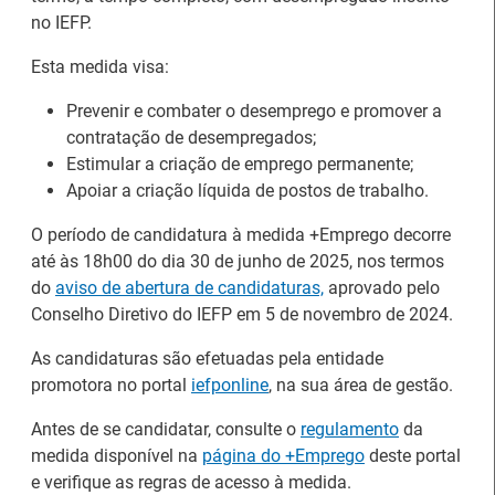
no IEFP.
Esta medida visa:
Prevenir e combater o desemprego e promover a
contratação de desempregados;
Estimular a criação de emprego permanente;
Apoiar a criação líquida de postos de trabalho.
O período de candidatura à medida +Emprego decorre
até às 18h00 do dia 30 de junho de 2025, nos termos
do
aviso de abertura de candidaturas,
aprovado pelo
Conselho Diretivo do IEFP em 5 de novembro de 2024.
26.º Congresso
Internacional de
Barómetro do Mercado
As candidaturas são efetuadas pela entidade
Formação para o
de Trabalho Europeu
promotora no portal
iefponline
, na sua área de gestão.
Trabalho Norte de
mantém-se estável em
Portugal/Galiza 2026
julho
Antes de se candidatar, consulte o
regulamento
da
medida disponível na
página do +Emprego
deste portal
e verifique as regras de acesso à medida.