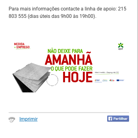
Para mais informações contacte a linha de apoio: 215
803 555 (dias úteis das 9h00 às 19h00).
Estágios na Comissão
Europeia para
IEFP Recruta para a
diplomados do Ensino e
Região Norte
Formação Profissional
Artesanato |
candidaturas abertas
Webinar sobre Estagiar
para apoios à
nas Instituições da UE
Imprimir
organização de feiras e
certames