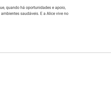
que, quando há oportunidades e apoio,
r ambientes saudáveis. E a Alice vive no
peu do Mercado de Trabalho estagna
o europeu mantém-se estável em junho, sem
scimento do emprego ou do desemprego nos próximos
criança queria ser…”: IEFP dinamiza
vocações, competências e escolhas de
orações do Dia da Criança, 1 de junho, o Centro de
 Profissional de Viseu, promoveu uma iniciativa
ua comunidade — formandos/as, utentes e
com o objetivo de fomentar momentos de reflexão,
ação pessoal.