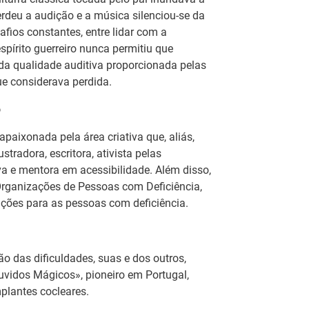
erdeu a audição e a música silenciou-se da
fios constantes, entre lidar com a
pírito guerreiro nunca permitiu que
 da qualidade auditiva proporcionada pelas
ue considerava perdida.
o
apaixonada pela área criativa que, aliás,
tradora, escritora, ativista pelas
a e mentora em acessibilidade. Além disso,
Organizações de Pessoas com Deficiência,
ições para as pessoas com deficiência.
Artesanato |
eia
candidaturas abertas
IEFP Recruta para a
 do
para apoios à
o das dificuldades, suas e dos outros,
Região Norte
ção
organização de feiras
I
Ouvidos Mágicos», pioneiro em Portugal,
e certames
mplantes cocleares.