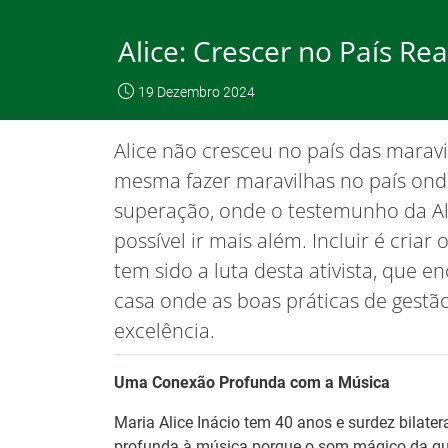
Skip
to
Alice: Crescer no País Rea
Content
O IEFP
Emp
19 Dezembro 2024
IEFP, I.P.
O IEFP
Destaques / Notícias
Alice não cresceu no país das marav
Este website funciona com a utilizaç
mesma fazer maravilhas no país onde
superação, onde o testemunho da Ali
possível ir mais além. Incluir é cria
Destaques / Notícias
tem sido a luta desta ativista, que 
casa onde as boas práticas de gestão
excelência.
Uma Conexão Profunda com a Música
Maria Alice Inácio tem 40 anos e surdez bilat
profunda à música porque o som mágico da guit