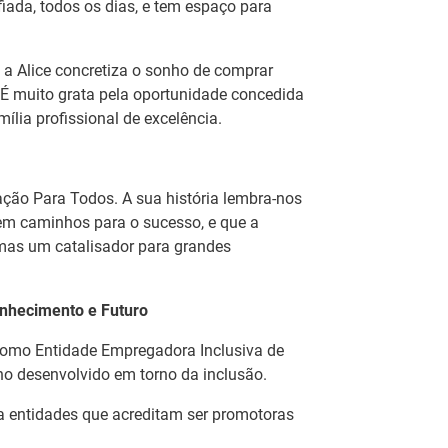
fiada, todos os dias, e tem espaço para
aproximadamente 147 participantes, com o objetivo de
ntos seguros e responsáveis em diferentes contextos
, a Alice concretiza o sonho de comprar
 É muito grata pela oportunidade concedida
stado Adjunto e do Trabalho e Presidente
lia profissional de excelência.
etivo do IEFP visitaram a FIA 2026
ado Adjunto e do Trabalho e o Presidente do Conselho
ção Para Todos. A sua história lembra-nos
itaram a Feira Internacional do Artesanato, realizada na
em caminhos para o sucesso, e que a
mas um catalisador para grandes
cas de Inovação | Mecatrónica Automóvel,
nhecimento e Futuro
 Sustentabilidade
como Entidade Empregadora Inclusiva de
lho desenvolvido em torno da inclusão.
as dedicadas à Mecatrónica Automóvel, à
stentabilidade reforçaram a ligação entre a formação,
a entidades que acreditam ser promotoras
ormandos, promovendo a partilha de conhecimento e