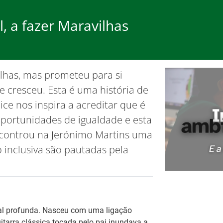
l, a fazer Maravilhas
rego
Formação
Ap
ilhas, mas prometeu para si
ão de cookies.
OK, não most
 cresceu. Esta é uma história de
ce nos inspira a acreditar que é
r oportunidades de igualdade e esta
encontrou na Jerónimo Martins uma
 inclusiva são pautadas pela
Ba
Es
Tr
pa
es
Fo
eral profunda. Nasceu com uma ligação
arra clássica tocada pelo pai inundava a