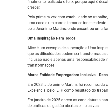
finalmente realizada e feliz, porque aqui é desa
Aveiro, envolvendo 
crescer.
reforçar comportame
do quotidiano.
Pela primeira vez com estabilidade no trabalho
uma casa e um carro e tornar-se independente.
Secretário de E
pela Jerónimo Martins, onde encontrou uma famí
do Conselho Dir
Uma Inspiração Para Todos
08 Julho 2026
O Secretário de Est
Alice é um exemplo de superação e Uma Inspira
Diretivo do IEFP vis
que as dificuldades podem ser transformadas 
FIL, em Lisboa.
inclusão não é apenas uma responsabilidade, 
transformações.
Jornadas Técni
Marca Entidade Empregadora Inclusiva - Reco
Digitalização e
Em 2023, a Jerónimo Martins foi reconhecida 
08 Julho 2026
Excelência, pelo IEFP, como resultado do traba
As Jornadas Técnic
Digitalização e à Su
Em janeiro de 2025 abrem as candidaturas par
as empresas e os f
de práticas de gestão abertas e inclusivas.