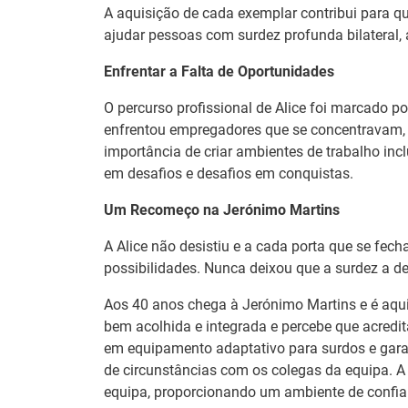
A aquisição de cada exemplar contribui para qu
ajudar pessoas com surdez profunda bilateral,
Notícias disponíveis
(2
Enfrentar a Falta de Oportunidades
O percurso profissional de Alice foi marcado po
Formandos do I
enfrentou empregadores que se concentravam, 
Águeda
importância de criar ambientes de trabalho inc
em desafios e desafios em conquistas.
27 Julho 2026
O Município de Águ
Um Recomeço na Jerónimo Martins
Profissional de Águ
académica, profissio
A Alice não desistiu e a cada porta que se fec
possibilidades. Nunca deixou que a surdez a de
IEFP e PSP pro
Aos 40 anos chega à Jerónimo Martins e é aqui
comunidade for
bem acolhida e integrada e percebe que acredi
em equipamento adaptativo para surdos e gara
09 Julho 2026
de circunstâncias com os colegas da equipa. 
O Centro de Emprego
equipa, proporcionando um ambiente de confianç
17 de junho, duas s