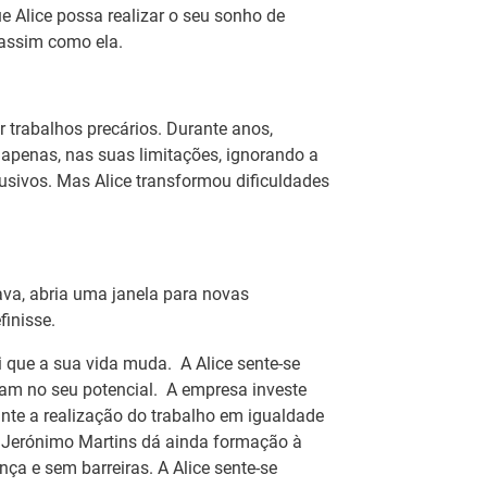
e Alice possa realizar o seu sonho de
 assim como ela.
622)
No
r trabalhos precários. Durante anos,
no
EFP distinguidos pelo Município de
apenas, nas suas limitações, ignorando a
lusivos. Mas Alice transformou dificuldades
Re
re
eda distinguiu dois formandos do Serviço de Formação
Pr
eda (IEFP) pelos seus percursos de excelência
C
nal e cívica, no dia 16 de julho.
hava, abria uma janela para novas
finisse.
No
movem ações de sensibilização para uma
em
 que a sua vida muda. A Alice sente-se
mativa mais informada e responsável
m
tam no seu potencial. A empresa investe
nte a realização do trabalho em igualdade
Es
A Jerónimo Martins dá ainda formação à
 e Formação Profissional de Aveiro promoveu, no dia
ca
a e sem barreiras. A Alice sente-se
essões de sensibilização em parceria com a PSP de