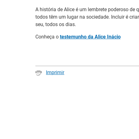
de boas práticas.
A história de Alice é um lembrete poderoso de 
todos têm um lugar na sociedade. Incluir é cria
Barómetro Euro
seu, todos os dias.
06 Julho 2026
Conheça o
testemunho da Alice Inácio
Mercado de trabalh
perspetivas de cre
meses.
“Quando eu era 
Imprimir
reflexão sobre 
vida, em Viseu
02 Julho 2026
No âmbito das comem
Emprego e Formação
dirigida a toda a s
trabalhadores/as — 
motivação e valoriz