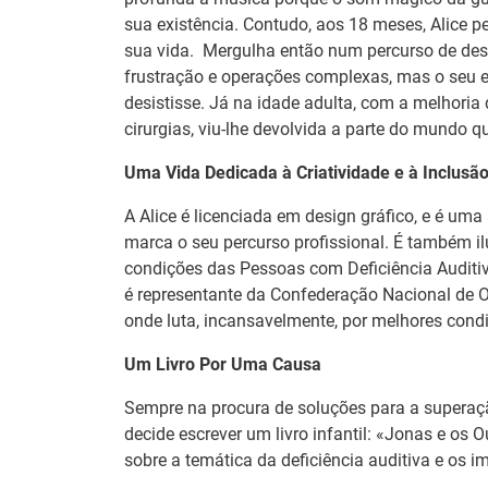
sua existência. Contudo, aos 18 meses, Alice p
sua vida. Mergulha então num percurso de desa
frustração e operações complexas, mas o seu es
desistisse. Já na idade adulta, com a melhoria
cirurgias, viu-lhe devolvida a parte do mundo q
Uma Vida Dedicada à Criatividade e à Inclusã
A Alice é licenciada em design gráfico, e é uma 
marca o seu percurso profissional. É também ilus
condições das Pessoas com Deficiência Auditiv
é representante da Confederação Nacional de 
onde luta, incansavelmente, por melhores cond
Estágios na
Um Livro Por Uma Causa
Barómetro do
Comissão Europ
Mercado de Trabalho
para diplomados
Sempre na procura de soluções para a superaçã
Europeu mantém-se
Ensino e Forma
decide escrever um livro infantil: «Jonas e os 
estável em julho
Profissional
sobre a temática da deficiência auditiva e os i