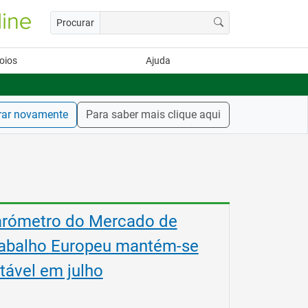
Procurar
oios
Ajuda
rar novamente
Para saber mais clique aqui
tágios na Comissão Europeia
ra diplomados do Ensino e
rmação Profissional