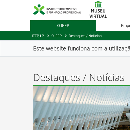
Skip
to
Content
O IEFP
Emp
IEFP, I.P.
O IEFP
Destaques / Notícias
Este website funciona com a utilizaç
Destaques / Notícias