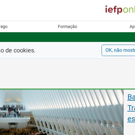
rego
Formação
Ap
ão de cookies.
OK, não most
Es
pa
Fo