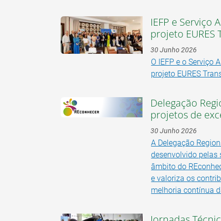
IEFP e Serviço 
projeto EURES T
30 Junho 2026
O IEFP e o Serviço 
projeto EURES Trans
Delegação Regio
projetos de exc
30 Junho 2026
A Delegação Regiona
desenvolvido pelas 
âmbito do REconhece
e valoriza os contr
melhoria contínua d
Jornadas Técni