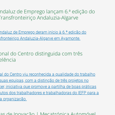
Andaluz de Emprego lançam 6.ª edição do
ransfronteiriço Andaluzia-Algarve
Andaluz de Emprego deram início à 6.ª edição do
fronteiriço Andaluzia-Algarve em Ayamonte.
nal do Centro distinguida com três
elência
l do Centro viu reconhecida a qualidade do trabalho
suas equipas, com a distinção de três projetos no
r, iniciativa que promove a partilha de boas práticas
ibutos dos trabalhadores e trabalhadoras do IEFP para a
a organização.
cas de Inovação | Mecatrónica Automóvel,