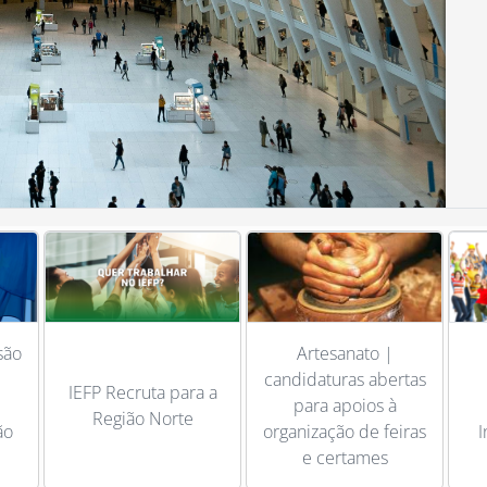
Artesanato |
eia
candidaturas abertas
IEFP Recruta para a
 do
para apoios à
Região Norte
ção
organização de feiras
I
e certames