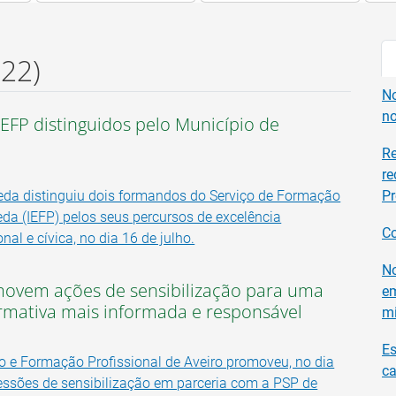
622)
No
no
EFP distinguidos pelo Município de
Re
re
eda distinguiu dois formandos do Serviço de Formação
Pr
eda (IEFP) pelos seus percursos de excelência
C
nal e cívica, no dia 16 de julho.
No
movem ações de sensibilização para uma
em
mativa mais informada e responsável
m
Es
 e Formação Profissional de Aveiro promoveu, no dia
ca
essões de sensibilização em parceria com a PSP de