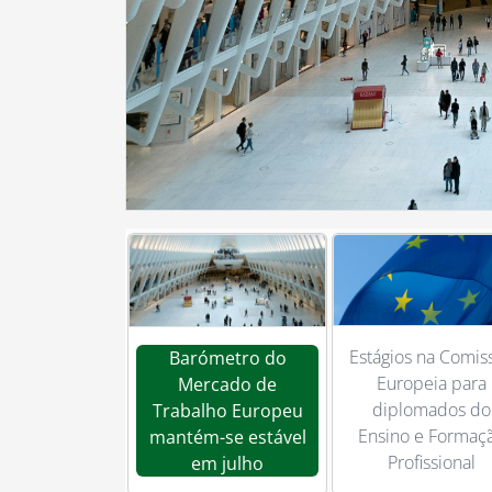
Estágios na
Barómetro do
Comissão Europ
Mercado de Trabalho
para diplomados
Europeu mantém-se
Ensino e Forma
estável em julho
Profissional