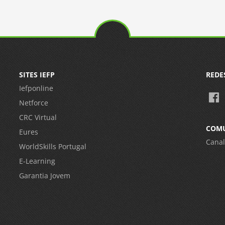
SITES IEFP
REDE
Iefponline
Netforce
CRC Virtual
COM
Eures
Canal
WorldSkills Portugal
E-Learning
Garantia Jovem