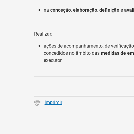
na
conceção
,
elaboração
,
definição
e
aval
Realizar:
ações de acompanhamento, de verificação 
concedidos no âmbito das
medidas de emp
executor
Imprimir