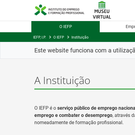
Skip
to
Content
O IEFP
Emp
IEFP, I.P.
O IEFP
Instituição
Este website funciona com a utilizaç
A Instituição
O IEFP é o
serviço público de emprego naciona
emprego e combater o desemprego
, através 
nomeadamente de formação profissional.