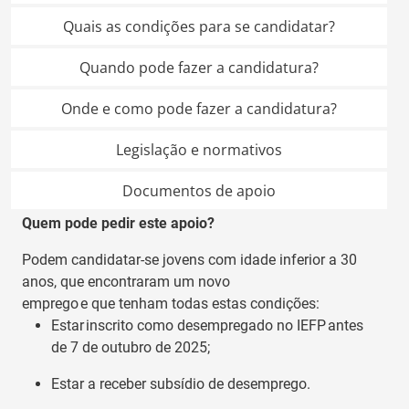
Quais as condições para se candidatar?
Quando pode fazer a candidatura?
Onde e como pode fazer a candidatura?
Legislação e normativos
Documentos de apoio
Quem pode pedir este apoio?
Pode
m
candidatar-se
j
ove
ns
com
idade inferior a
30
anos
, que
encontraram
um novo
emprego
e
que
tenham
todas estas
condições:
Estar inscrito
como
desempregado
no IEFP
antes
de 7 de outubro de 2025
;
Est
ar
a receber
subsídio de desemprego
.