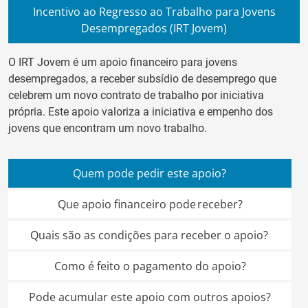
Incentivo ao Regresso ao Trabalho para Jovens
Desempregados (IRT Jovem)
O IRT Jovem é um apoio financeiro para jovens
desempregados
, a receber subsídio de desemprego
que
celebrem um novo contrato de trabalho por iniciativa
própria
.
Este apoio v
aloriza
a iniciativa
e empenho
d
os
jovens
que
encontr
a
m
um novo
trabalho
.
Quem pode pedir este apoio?
Que apoio financeiro pode receber?
Quais são as condições para receber o apoio?
Como é feito o pagamento do apoio?
Pode acumular este apoio com outros apoios?