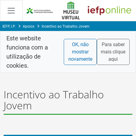
Skip
to
Content
IEFP, I.P.
Apoios
Incentivo ao Trabalho Jovem
Este website
OK, não
Para saber
funciona com a
mostrar
mais clique
utilização de
novamente
aqui
cookies.
Incentivo ao Trabalho
Jovem