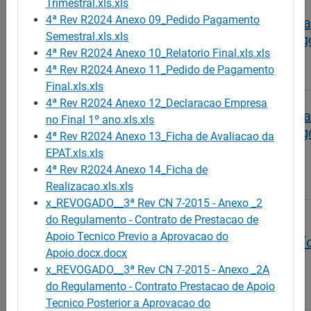
Trimestral.xls.xls
4ª Rev R2024 Anexo 09_Pedido Pagamento
Programa de Apoio ao Empreendedorismo e Cri
Semestral.xls.xls
do Próprio Emprego - Criação do Próprio Empreg
4ª Rev R2024 Anexo 10_Relatorio Final.xls.xls
PUB/TEMP/159/2015/SC
4ª Rev R2024 Anexo 11_Pedido de Pagamento
Final.xls.xls
4ª Rev R2024 Anexo 12_Declaracao Empresa
Programa de Apoio ao Empreendedorismo e Cri
no Final 1º ano.xls.xls
do Próprio Emprego - Criação do Próprio Empreg
4ª Rev R2024 Anexo 13_Ficha de Avaliacao da
(Formulários para preenchimento)
EPAT.xls.xls
4ª Rev R2024 Anexo 14_Ficha de
PUB/TEMP/145/2015/SC
Realizacao.xls.xls
x_REVOGADO__3ª Rev CN 7-2015 - Anexo _2
do Regulamento - Contrato de Prestacao de
Programa de Estímulo à Oferta de Emprego -
Apoio Tecnico Previo a Aprovacao do
Formulário de Candidatura a ILE (Fechado o perí
Apoio.docx.docx
candidaturas)
x_REVOGADO__3ª Rev CN 7-2015 - Anexo _2A
PUB/TEMP/148/2015/SC
do Regulamento - Contrato Prestacao de Apoio
Tecnico Posterior a Aprovacao do