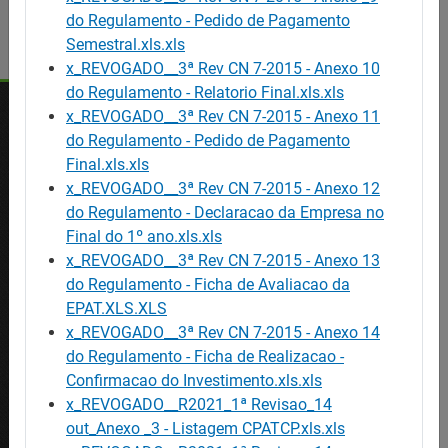
do Regulamento - Pedido de Pagamento
Semestral.xls.xls
x_REVOGADO__3ª Rev CN 7-2015 - Anexo 10
do Regulamento - Relatorio Final.xls.xls
x_REVOGADO__3ª Rev CN 7-2015 - Anexo 11
do Regulamento - Pedido de Pagamento
OFERTAS
Final.xls.xls
Ofertas de emprego
x_REVOGADO__3ª Rev CN 7-2015 - Anexo 12
Ofertas de formação
do Regulamento - Declaracao da Empresa no
Final do 1º ano.xls.xls
Procurar trabalhadores
x_REVOGADO__3ª Rev CN 7-2015 - Anexo 13
do Regulamento - Ficha de Avaliacao da
AJUDA
EPAT.XLS.XLS
Mapa do site
x_REVOGADO__3ª Rev CN 7-2015 - Anexo 14
Acessibilidade
do Regulamento - Ficha de Realizacao -
Perguntas Frequentes / Glossário
Confirmacao do Investimento.xls.xls
x_REVOGADO__R2021_1ª Revisao_14
CONTACTE-NOS
out_Anexo _3 - Listagem CPATCP.xls.xls