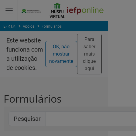
Skip
to
Content
IEFP, I.P.
Apoios
Formularios
Para
Este website
OK, não
saber
funciona com
mostrar
mais
a utilização
novamente
clique
de cookies.
aqui
Formulários
Pesquisar