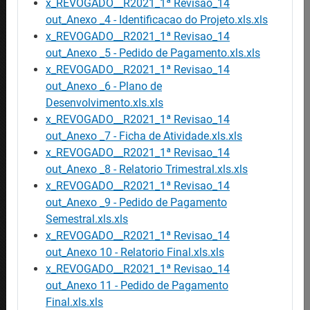
Contactos
x_REVOGADO__R2021_1ª Revisao_14
out_Anexo _4 - Identificacao do Projeto.xls.xls
x_REVOGADO__R2021_1ª Revisao_14
SITES IEFP
out_Anexo _5 - Pedido de Pagamento.xls.xls
Iefponline
x_REVOGADO__R2021_1ª Revisao_14
Netforce
out_Anexo _6 - Plano de
CRC Virtual
Desenvolvimento.xls.xls
Eures
x_REVOGADO__R2021_1ª Revisao_14
out_Anexo _7 - Ficha de Atividade.xls.xls
WorldSkills Portugal
x_REVOGADO__R2021_1ª Revisao_14
E-Learning
out_Anexo _8 - Relatorio Trimestral.xls.xls
Garantia Jovem
x_REVOGADO__R2021_1ª Revisao_14
out_Anexo _9 - Pedido de Pagamento
REDES SOCIAIS
Semestral.xls.xls
x_REVOGADO__R2021_1ª Revisao_14
out_Anexo 10 - Relatorio Final.xls.xls
x_REVOGADO__R2021_1ª Revisao_14
out_Anexo 11 - Pedido de Pagamento
COMUNICAÇÃO
Final.xls.xls
Canal Externo de Denúncias