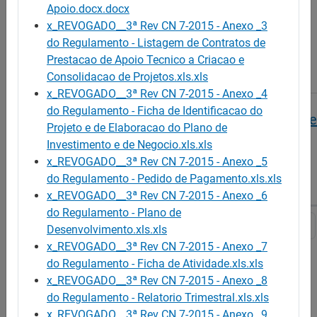
Apoio.docx.docx
Programa de Estímulo à Oferta de Emprego -
x_REVOGADO__3ª Rev CN 7-2015 - Anexo _3
Formulário de Candidatura
do Regulamento - Listagem de Contratos de
Prestacao de Apoio Tecnico a Criacao e
PUB/TEMP/144/2015/SC
Consolidacao de Projetos.xls.xls
x_REVOGADO__3ª Rev CN 7-2015 - Anexo _4
do Regulamento - Ficha de Identificacao do
Programa de Estímulo à Oferta de Emprego - Ár
Projeto e de Elaboracao do Plano de
actividade elegíveis e parcialmente elegíveis na
Investimento e de Negocio.xls.xls
modalidade ILE (CAE)
x_REVOGADO__3ª Rev CN 7-2015 - Anexo _5
do Regulamento - Pedido de Pagamento.xls.xls
PUB/TEMP/151/2015/SC
x_REVOGADO__3ª Rev CN 7-2015 - Anexo _6
do Regulamento - Plano de
1
2
3
4
5
Desenvolvimento.xls.xls
x_REVOGADO__3ª Rev CN 7-2015 - Anexo _7
do Regulamento - Ficha de Atividade.xls.xls
x_REVOGADO__3ª Rev CN 7-2015 - Anexo _8
do Regulamento - Relatorio Trimestral.xls.xls
x_REVOGADO__3ª Rev CN 7-2015 - Anexo _9