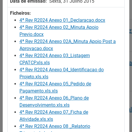
Data de emissão:
Sexta, 31 Jullho 2015
PUB/TEMP/4/2017/DEM
Ficheiros:
4ª Rev R2024 Anexo 01_Declaracao.docx
4ª Rev R2024 Anexo 02_Minuta Apoio
Apoio Técnico à Criação e Consolidação de Proje
Previo.docx
PUB/TEMP/257/2015/SC
4ª Rev R2024 Anexo 02A_Minuta Apoio Post a
Aprovacao.docx
4ª Rev R2024 Anexo 03_Listagem
Programa de Apoio ao Empreendedorismo e Cri
CPATCP.xls.xls
do Próprio Emprego - Portaria 58-2011
4ª Rev R2024 Anexo 04_Identificacao do
Projeto.xls.xls
PUB/TEMP/208/2015/SC
4ª Rev R2024 Anexo 05_Pedido de
Pagamento.xls.xls
4ª Rev R2024 Anexo 06_Plano de
Programa de Estímulo à Oferta de Emprego -
Desenvolvimento.xls.xls
Actividades de natureza essencialmente sazonal
4ª Rev R2024 Anexo 07_Ficha de
Atividade.xls.xls
PUB/TEMP/227/2015/SC
4ª Rev R2024 Anexo 08 _Relatorio