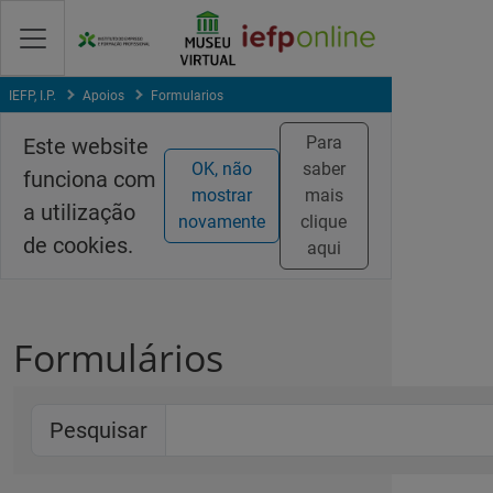
Skip
to
Content
IEFP, I.P.
Apoios
Formularios
Para
Este website
OK, não
saber
funciona com
mostrar
mais
a utilização
novamente
clique
de cookies.
aqui
Formulários
Pesquisar