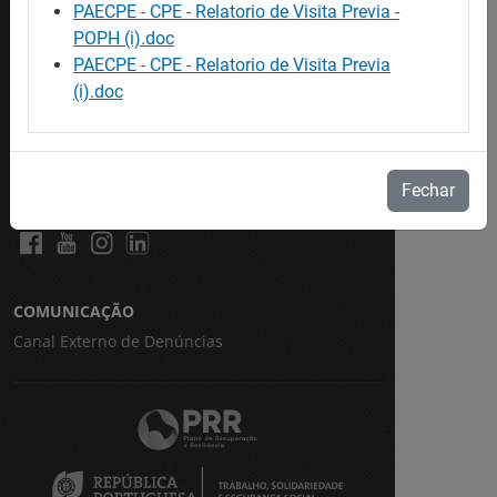
CRC Virtual
PAECPE - CPE - Relatorio de Visita Previa -
Eures
POPH (i).doc
PAECPE - CPE - Relatorio de Visita Previa
WorldSkills Portugal
(i).doc
E-Learning
Garantia Jovem
Fechar
REDES SOCIAIS
COMUNICAÇÃO
Canal Externo de Denúncias