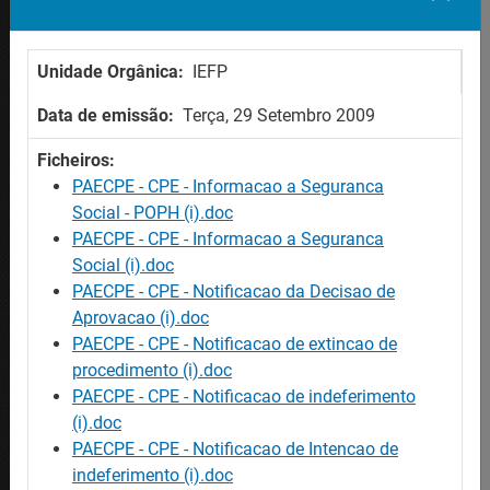
OFERTAS
Ofertas de emprego
Unidade Orgânica:
IEFP
Ofertas de formação
Procurar trabalhadores
Data de emissão:
Terça, 29 Setembro 2009
Ficheiros:
AJUDA
PAECPE - CPE - Informacao a Seguranca
Mapa do site
Social - POPH (i).doc
Acessibilidade
PAECPE - CPE - Informacao a Seguranca
Perguntas Frequentes / Glossário
Social (i).doc
PAECPE - CPE - Notificacao da Decisao de
CONTACTE-NOS
Aprovacao (i).doc
Contactos
PAECPE - CPE - Notificacao de extincao de
procedimento (i).doc
PAECPE - CPE - Notificacao de indeferimento
SITES IEFP
(i).doc
Iefponline
PAECPE - CPE - Notificacao de Intencao de
Netforce
indeferimento (i).doc