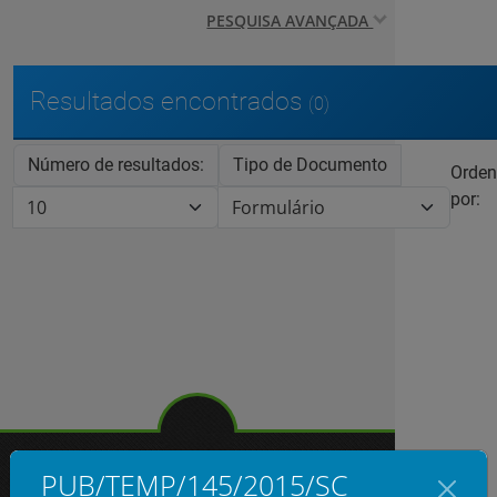
PESQUISA AVANÇADA
Resultados encontrados
(0)
Número de resultados:
Tipo de Documento
Orden
por:
PUB/TEMP/145/2015/SC