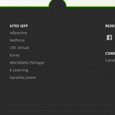
SITES IEFP
REDE
Iefponline
Netforce
CRC Virtual
COM
Eures
Canal
WorldSkills Portugal
E-Learning
Garantia Jovem