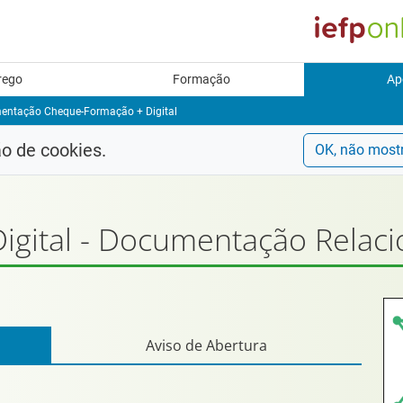
rego
Formação
Ap
ntação Cheque-Formação + Digital
ão de cookies.
OK, não most
igital - Documentação Relac
Aviso de Abertura