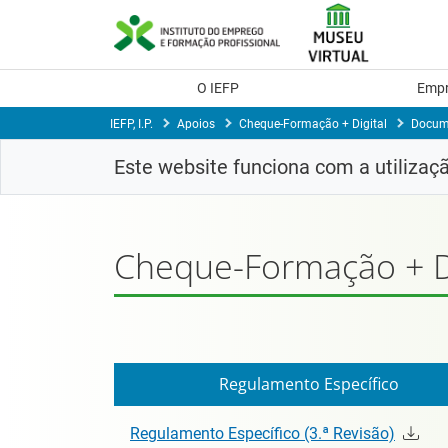
Skip
to
Content
O IEFP
Emp
IEFP, I.P.
Apoios
Cheque-Formação + Digital
Docume
Este website funciona com a utilizaç
Cheque-Formação + D
Regulamento Específico
Regulamento Específico (3.ª Revisão)