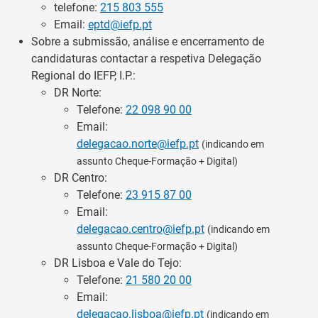
telefone:
215 803 555
Email:
eptd@iefp.pt
Sobre a submissão, análise e encerramento de
candidaturas contactar a respetiva Delegação
Regional do IEFP, I.P.:
DR Norte:
Telefone:
22 098 90 00
Email:
delegacao.norte@iefp.pt
(indicando em
assunto Cheque-Formação + Digital)
DR Centro:
Telefone:
23 915 87 00
Email:
delegacao.centro@iefp.pt
(indicando em
assunto Cheque-Formação + Digital)
DR Lisboa e Vale do Tejo:
Telefone:
21 580 20 00
Email:
delegacao.lisboa@iefp.pt
(indicando em