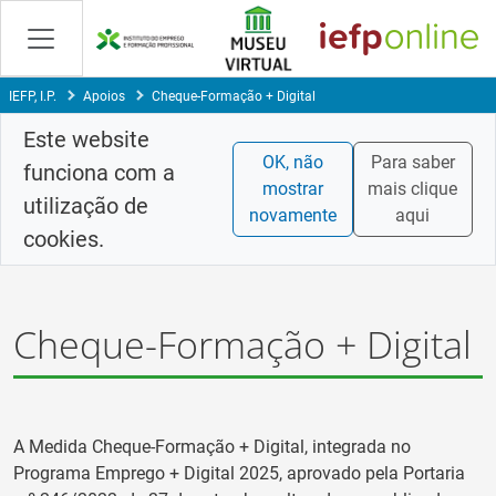
Skip
to
Content
IEFP, I.P.
Apoios
Cheque-Formação + Digital
Este website
OK, não
Para saber
funciona com a
mostrar
mais clique
utilização de
novamente
aqui
cookies.
Cheque-Formação + Digital
A Medida Cheque-Formação + Digital, integrada no
Programa Emprego + Digital 2025, aprovado pela Portaria