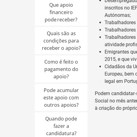
Desempregados
Que apoio
inscritos no I
financeiro
Autónomas;
pode receber?
Trabalhadores 
Trabalhadores 
Quais são as
Trabalhadores 
condições para
atividade profis
receber o apoio?
Emigrantes que
2015, e que vi
Como é feito o
Cidadãos da U
pagamento do
Europeu, bem c
apoio?
legal em Portug
Pode acumular
Podem candidatar‑
este apoio com
Social no mês anter
outros apoios?
à criação do própr
Quando pode
fazer a
candidatura?