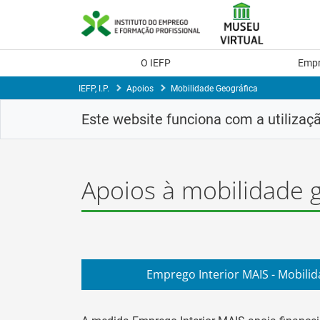
Skip
to
Content
O IEFP
Emp
IEFP, I.P.
Apoios
Mobilidade Geográfica
Este website funciona com a utilizaç
Apoios à mobilidade 
Emprego Interior MAIS - Mobilid