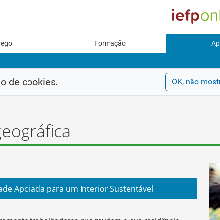
rego
Formação
Ap
ão de cookies.
OK, não most
geográfica
ade Apoiada para um Interior Sustentável