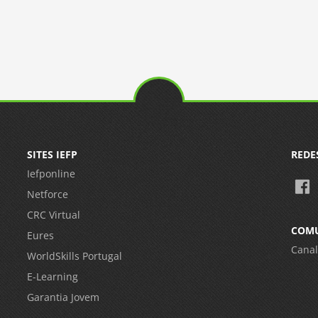
SITES IEFP
REDE
Iefponline
Netforce
CRC Virtual
COM
Eures
Canal
WorldSkills Portugal
E-Learning
Garantia Jovem