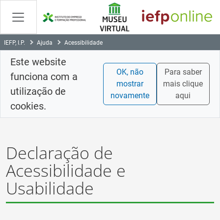
Skip
to
Content
IEFP, I.P.
Ajuda
Acessibilidade
Este website
OK, não
Para saber
funciona com a
mostrar
mais clique
utilização de
novamente
aqui
cookies.
Declaração de
Acessibilidade e
Usabilidade