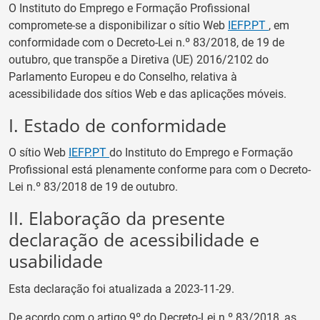
O
Instituto do Emprego e Formação Profissional
compromete-se a disponibilizar
o sítio Web
IEFP.PT
, em
conformidade com o Decreto-Lei n.º 83/2018, de 19 de
outubro, que transpõe a Diretiva (UE) 2016/2102 do
Parlamento Europeu e do Conselho, relativa à
acessibilidade dos sítios Web e das aplicações móveis.
I. Estado de conformidade
O sítio Web
IEFP.PT
d
o
Instituto do Emprego e Formação
Profissional
está
plenamente conforme
para com o Decreto-
Lei n.º 83/2018 de 19 de outubro.
II. Elaboração da presente
declaração de acessibilidade e
usabilidade
Esta declaração foi atualizada a
2023-11-29
.
De acordo com o artigo 9º do Decreto-Lei n.º 83/2018, as