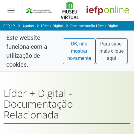
Saltar
para
conteúdo
principal
IEFP, I.P.
Apoios
Líder + Digital
Documentação Líder + Digital
Este website
OK, não
Para saber
funciona com a
mostrar
mais clique
utilização de
novamente
aqui
cookies.
Líder + Digital -
Documentação
Relacionada