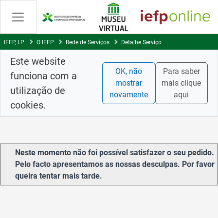
Saltar
para
conteúdo
principal
IEFP, I.P.
O IEFP
Rede de Serviços
Detalhe Serviço
Este website
OK, não
Para saber
funciona com a
mostrar
mais clique
utilização de
novamente
aqui
cookies.
Neste momento não foi possível satisfazer o seu pedido.
Pelo facto apresentamos as nossas desculpas. Por favor
queira tentar mais tarde.