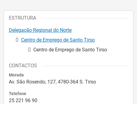
ESTRUTURA
Delegação Regional do Norte
Centro de Emprego de Santo Tirso
Centro de Emprego de Santo Tirso
CONTACTOS
Morada
Av. São Rosendo, 127, 4780-364 S. Tirso
Telefone
25 221 96 90
Para enviar uma mensagem para o IEFP
Entre no iefponline e na página principal clique em
.
"Contactar o IEFP"