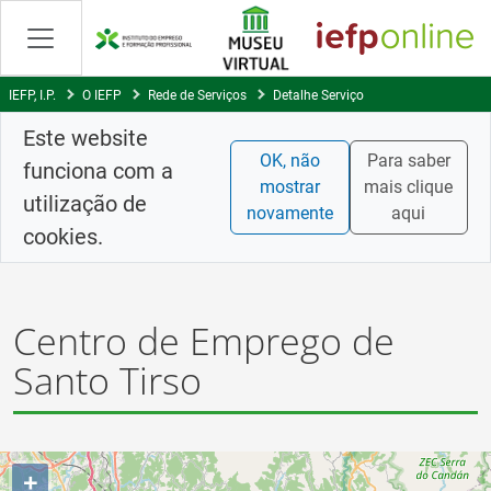
Saltar
para
conteúdo
principal
IEFP, I.P.
O IEFP
Rede de Serviços
Detalhe Serviço
Este website
OK, não
Para saber
funciona com a
mostrar
mais clique
utilização de
novamente
aqui
cookies.
Centro de Emprego de
Santo Tirso
+