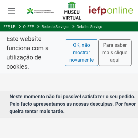
Saltar
para
conteúdo
principal
IEFP, I.P.
O IEFP
Rede de Serviços
Detalhe Serviço
Este website
OK, não
Para saber
funciona com a
mostrar
mais clique
utilização de
novamente
aqui
cookies.
Neste momento não foi possível satisfazer o seu pedido.
Pelo facto apresentamos as nossas desculpas. Por favor
queira tentar mais tarde.