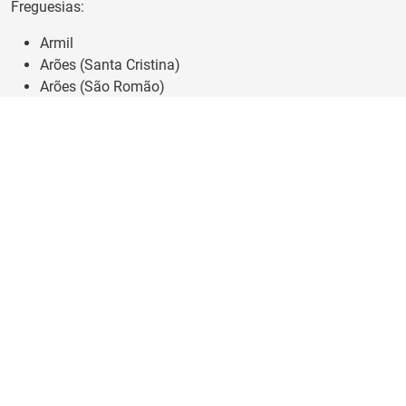
Freguesias:
Armil
Arões (Santa Cristina)
Arões (São Romão)
Cantelães
Covelas
Eira Vedra
Estorãos
Fafe
Ferreiros
Fornelos
Galegos
Garfe
Geraz do Minho
Golães
Guilhofrei
Lanhoso
Louredo