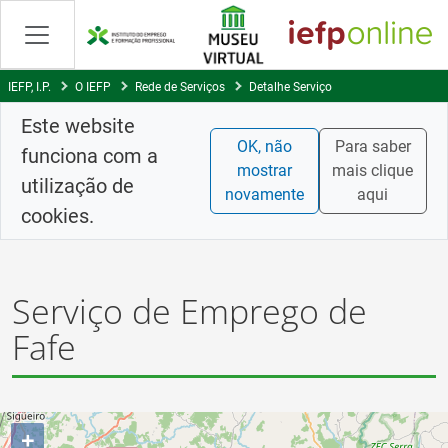
Saltar
para
conteúdo
principal
IEFP, I.P.
O IEFP
Rede de Serviços
Detalhe Serviço
Este website
OK, não
Para saber
funciona com a
mostrar
mais clique
utilização de
novamente
aqui
cookies.
Serviço de Emprego de
Fafe
+