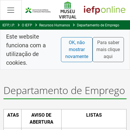
Saltar
para
conteúdo
principal
IEFP, I.P.
O IEFP
Recursos Humanos
Departamento de Emprego
Este website
OK, não
Para saber
funciona com a
mostrar
mais clique
utilização de
novamente
aqui
cookies.
Departamento de Emprego
ATAS
AVISO DE
LISTAS
ABERTURA