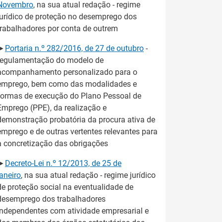
Novembro
, na sua atual redação - regime
jurídico de proteção no desemprego dos
trabalhadores por conta de outrem
►
Portaria n.º 282/2016, de 27 de outubro
-
regulamentação do modelo de
acompanhamento personalizado para o
emprego, bem como das modalidades e
formas de execução do Plano Pessoal de
Emprego (PPE), da realização e
demonstração probatória da procura ativa de
emprego e de outras vertentes relevantes para
a concretização das obrigações
►
Decreto-Lei n.º 12/2013, de 25 de
janeiro
, na sua atual redação - regime jurídico
de proteção social na eventualidade de
desemprego dos trabalhadores
independentes com atividade empresarial e