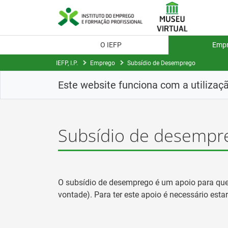
Saltar
para
conteúdo
principal
O IEFP
Emp
IEFP, I.P.
Emprego
Subsídio de Desemprego
Este website funciona com a utilizaç
Subsídio de desempr
O subsídio de desemprego é um apoio para que
vontade). Para ter este apoio é necessário est