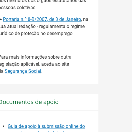
dos membros dos órgãos estatutários das
pessoas coletivas
►
Portaria n.º 8-B/2007, de 3 de Janeiro
, na
sua atual redação - regulamenta o regime
jurídico de proteção no desemprego
Para mais informações sobre outra
legislação aplicável, aceda ao site
da
Segurança Social
.
Documentos de apoio
Guia de apoio à submissão online do