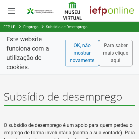
Saltar
para
conteúdo
principal
IEFP, I.P.
Emprego
Subsídio de Desemprego
Este website
OK, não
Para saber
funciona com a
mostrar
mais clique
utilização de
novamente
aqui
cookies.
Subsídio de desemprego
O subsídio de desemprego é um apoio para quem perdeu o
emprego de forma involuntária (contra a sua vontade). Para