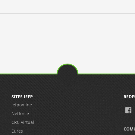
SITES IEFP
REDE
Iefponline
Netforce
CRC Virtual
COM
Eures