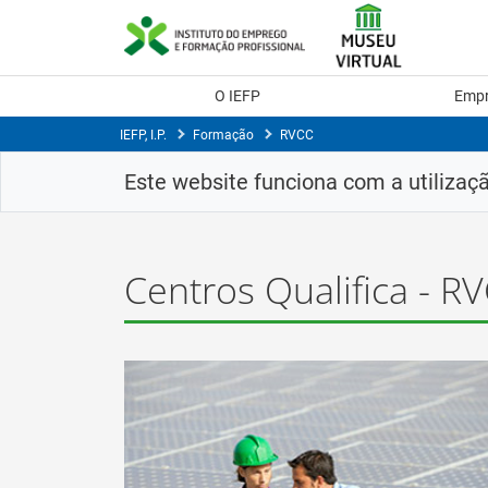
Saltar
para
conteúdo
principal
O IEFP
Emp
IEFP, I.P.
Formação
RVCC
Este website funciona com a utilizaç
Centros Qualifica - RV