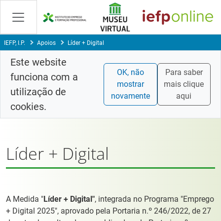
Saltar
para
conteúdo
principal
IEFP, I.P.
Apoios
Líder + Digital
Este website
OK, não
Para saber
funciona com a
mostrar
mais clique
utilização de
novamente
aqui
cookies.
Líder + Digital
A Medida "
Líder + Digital"
, integrada no Programa "Emprego
+ Digital 2025", aprovado pela Portaria n.º 246/2022, de 27