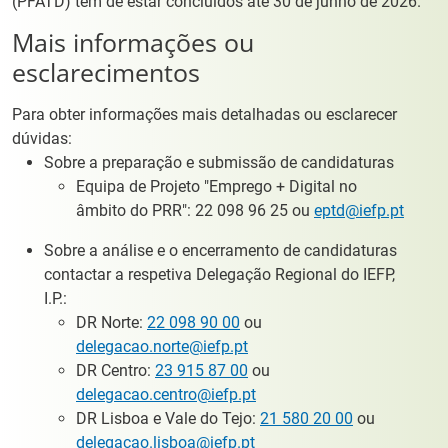
(PFATD) têm de estar concluídos até 30 de junho de 2026.
Mais informações ou
esclarecimentos
Para obter informações mais detalhadas ou esclarecer
dúvidas:
Sobre a preparação e submissão de candidaturas
Equipa de Projeto "Emprego + Digital no
âmbito do PRR": 22 098 96 25 ou
eptd@iefp.pt
Sobre a análise e o encerramento de candidaturas
contactar a respetiva Delegação Regional do IEFP,
I.P.:
DR Norte:
22 098 90 00
ou
delegacao.norte@iefp.pt
DR Centro:
23 915 87 00
ou
delegacao.centro@iefp.pt
DR Lisboa e Vale do Tejo:
21 580 20 00
ou
delegacao.lisboa@iefp.pt