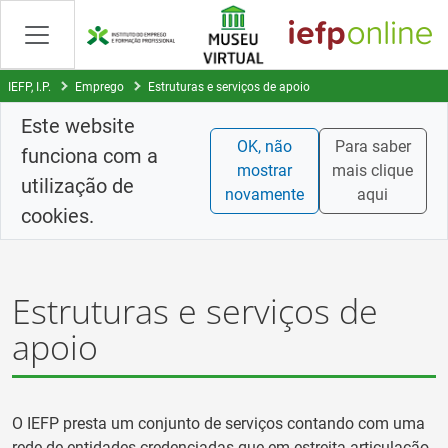
Saltar
para
conteúdo
principal
IEFP, I.P.
Emprego
Estruturas e serviços de apoio
Este website
OK, não
Para saber
funciona com a
mostrar
mais clique
utilização de
novamente
aqui
cookies.
Estruturas e serviços de
apoio
O IEFP presta um conjunto de serviços contando com uma
rede de entidades credenciadas que em estreita articulação