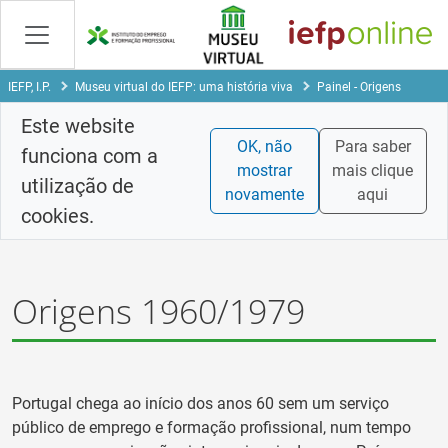
Saltar
para
conteúdo
principal
IEFP, I.P.
Museu virtual do IEFP: uma história viva
Painel - Origens
Este website
OK, não
Para saber
funciona com a
mostrar
mais clique
utilização de
novamente
aqui
cookies.
Origens 1960/1979
Portugal chega ao início dos anos 60 sem um serviço
público de emprego e formação profissional, num tempo