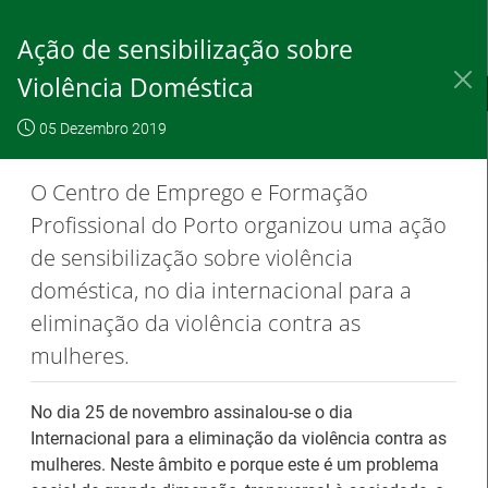
Saltar
para
Ação de sensibilização sobre
conteúdo
principal
Violência Doméstica
IEFP, I.P.
O IEFP
Destaques / Notícias
05 Dezembro 2019
Este website
OK, não
Para saber
funciona com a
mostrar
mais clique
O Centro de Emprego e Formação
utilização de
novamente
aqui
Profissional do Porto organizou uma ação
cookies.
de sensibilização sobre violência
doméstica, no dia internacional para a
eliminação da violência contra as
Destaques / Notícias
mulheres.
Barómetro do Mercado de Trabalho
No dia 25 de novembro assinalou-se o dia
Europeu mantém-se estável em julho
Internacional para a eliminação da violência contra as
mulheres. Neste âmbito e porque este é um problema