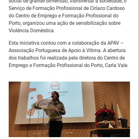
social de grande dimensão, transversal à sociedade, o
Serviço de Formação Profissional de Ciríaco Cardoso
do Centro de Emprego e Formação Profissional do
Porto, organizou uma ação de sensibilização sobre
Violência Doméstica.
Esta iniciativa contou com a colaboração da APAV –
Associação Portuguesa de Apoio à Vítima. A abertura
dos trabalhos foi realizada pela diretora do Centro de
Emprego e Formação Profissional do Porto, Carla Vale.
26.º Congresso
Internacional de
Barómetro do Mercado
Formação para o
de Trabalho Europeu
Trabalho Norte de
mantém-se estável em
Portugal/Galiza 2026
julho