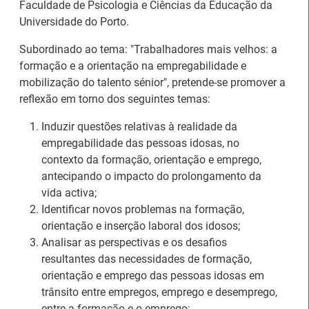
Faculdade de Psicologia e Ciências da Educação da
Universidade do Porto.
Subordinado ao tema: "Trabalhadores mais velhos: a
formação e a orientação na empregabilidade e
mobilização do talento sénior", pretende-se promover a
reflexão em torno dos seguintes temas:
Induzir questões relativas à realidade da
empregabilidade das pessoas idosas, no
contexto da formação, orientação e emprego,
antecipando o impacto do prolongamento da
vida activa;
26.º Congresso
Identificar novos problemas na formação,
Internacional de
Barómetro do Mercado
orientação e inserção laboral dos idosos;
Formação para o
de Trabalho Europeu
Analisar as perspectivas e os desafios
Trabalho Norte de
mantém-se estável em
resultantes das necessidades de formação,
Portugal/Galiza 2026
julho
orientação e emprego das pessoas idosas em
trânsito entre empregos, emprego e desemprego,
entre a formação e o emprego;