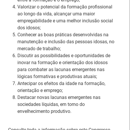
Valorizar o potencial da formação profissional
ao longo da vida, alcançar uma maior
empregabilidade e uma melhor inclusão social
Estágios na Comissão
dos idosos;
Europeia para
IEFP Recruta para a
Conhecer as boas práticas desenvolvidas na
diplomados do Ensino e
Região Norte
manutenção e inclusão das pessoas idosas, no
Formação Profissional
mercado de trabalho;
Discutir as possibilidades e oportunidades de
inovar na formação e orientação dos idosos
para combater as lacunas emergentes nas
lógicas formativas e produtivas atuais;
Antecipar os efeitos da idade na formação,
orientação e emprego;
Artesanato |
Destacar novas lacunas emergentes nas
candidaturas abertas
sociedades líquidas, em torno do
Webinar sobre Estagiar
para apoios à
envelhecimento produtivo.
nas Instituições da UE
organização de feiras e
certames
Consulte toda a informação sobre este Congresso,