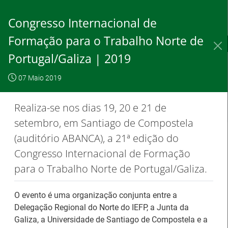
Saltar
para
Congresso Internacional de
conteúdo
principal
Formação para o Trabalho Norte de
IEFP, I.P.
O IEFP
Destaques / Notícias
Portugal/Galiza | 2019
Este website
OK, não
Para saber
funciona com a
07 Maio 2019
mostrar
mais clique
utilização de
novamente
aqui
Realiza-se nos dias 19, 20 e 21 de
cookies.
setembro, em Santiago de Compostela
(auditório ABANCA), a 21ª edição do
Congresso Internacional de Formação
Destaques / Notícias
para o Trabalho Norte de Portugal/Galiza.
Barómetro do Mercado de Trabalho
O evento é uma organização conjunta entre a
Europeu mantém-se estável em julho
Delegação Regional do Norte do IEFP, a Junta da
Galiza, a Universidade de Santiago de Compostela e a