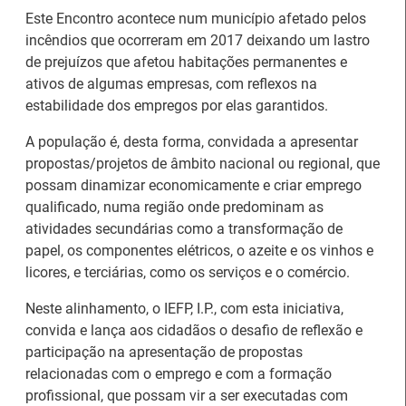
Este Encontro acontece num município afetado pelos
incêndios que ocorreram em 2017 deixando um lastro
de prejuízos que afetou habitações permanentes e
ativos de algumas empresas, com reflexos na
estabilidade dos empregos por elas garantidos.
A população é, desta forma, convidada a apresentar
propostas/projetos de âmbito nacional ou regional, que
possam dinamizar economicamente e criar emprego
qualificado, numa região onde predominam as
atividades secundárias como a transformação de
papel, os componentes elétricos, o azeite e os vinhos e
licores, e terciárias, como os serviços e o comércio.
Neste alinhamento, o IEFP, I.P., com esta iniciativa,
Estágios na Comissão
Barómetro do Mercado
convida e lança aos cidadãos o desafio de reflexão e
Europeia para
de Trabalho Europeu
participação na apresentação de propostas
diplomados do Ensino e
mantém-se estável em
relacionadas com o emprego e com a formação
Formação Profissional
julho
profissional, que possam vir a ser executadas com