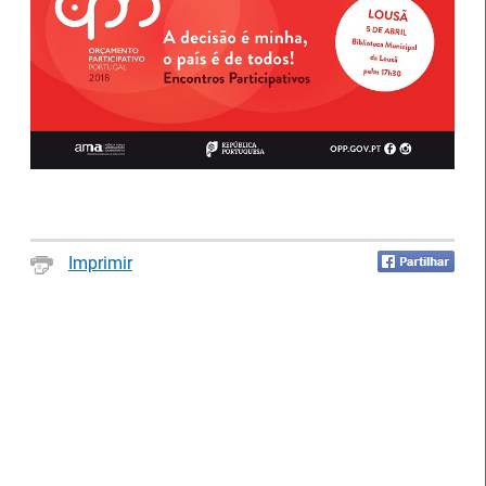
Notícias disponíveis
(2622)
Imprimir
Formandos do IEFP distinguidos pelo
Município de Águeda
27 Julho 2026
O Município de Águeda distinguiu dois formandos do