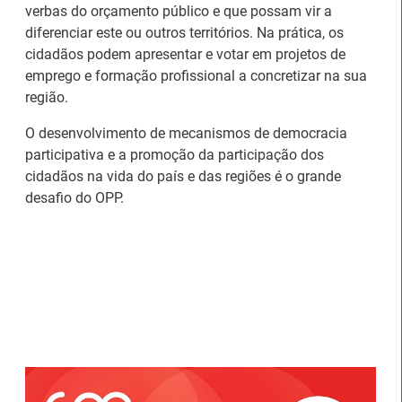
verbas do orçamento público e que possam vir a
diferenciar este ou outros territórios. Na prática, os
cidadãos podem apresentar e votar em projetos de
emprego e formação profissional a concretizar na sua
região.
Artesanato |
O desenvolvimento de mecanismos de democracia
candidaturas abertas
IEFP Recruta para a
participativa e a promoção da participação dos
para apoios à
Região Norte
cidadãos na vida do país e das regiões é o grande
organização de feiras e
desafio do OPP.
certames
Webinar sobre Estagiar
Abertura de candidaturas
nas Instituições da UE
aos apoios à contratação