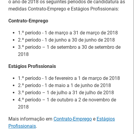
o ano de 2018 os seguintes períodos de candidatura às
medidas Contrato-Emprego e Estágios Profissionais:
Contrato-Emprego
1.º período - 1 de março a 31 de março de 2018
2.º período - 1 de junho a 30 de junho de 2018
3.º período – 1 de setembro a 30 de setembro de
2018
Estágios Profissionais
1.º período - 1 de fevereiro a 1 de março de 2018
2.º período - 1 de maio a 1 de junho de 2018
3.º período – 1 de julho a 31 de julho de 2018
4.º período – 1 de outubro a 2 de novembro de
Estágios na Comissão
Barómetro do Mercado
2018
Europeia para
de Trabalho Europeu
diplomados do Ensino e
mantém-se estável em
Mais informação em
Contrato-Emprego
e
Estágios
Formação Profissional
julho
Profissionais
.