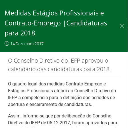
Saltar
para
Medidas Estágios Profissionais e
conteúdo
principal
Contrato-Emprego |Candidaturas
IEFP, I.P.
O IEFP
Destaques / Notícias
para 2018
Este website
OK, não
Para saber
funciona com a
14 Dezembro 2017
mostrar
mais clique
utilização de
novamente
aqui
O Conselho Diretivo do IEFP aprovou o
cookies.
calendário das candidaturas para 2018.
O quadro legal das medidas Contrato Emprego e
Destaques / Notícias
Estágios Profissionais atribui ao Conselho Diretivo do
IEFP a competência para a definição dos períodos de
Estágios na Comissão Europeia para
abertura e encerramento de candidaturas.
diplomados do Ensino e Formação
Assim, informa-se que por deliberação do Conselho
Profissional
Diretivo do IEFP de 05-12-2017, foram aprovados para