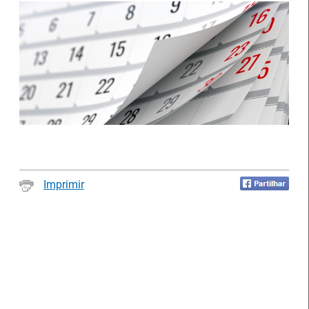
Artesanato |
candidaturas abertas
IEFP Recruta para a
para apoios à
Região Norte
organização de feiras e
certames
Imprimir
Webinar sobre Estagiar
Abertura de candidaturas
nas Instituições da UE
aos apoios à contratação