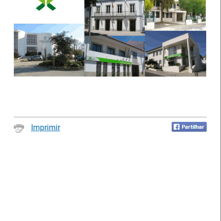
partir de 15 de julho de 2026, às medidas de apoio à
contratação +Emprego e Emprego +Talento, promovidas
pelo IEFP. Estes apoios ajudam as empresas a contratar
pessoas desempregadas.
Imprimir
IEFP e PSP promovem ações de
sensibilização para uma comunidade
formativa mais informada e responsável
09 Julho 2026
O Centro de Emprego e Formação Profissional de Aveiro