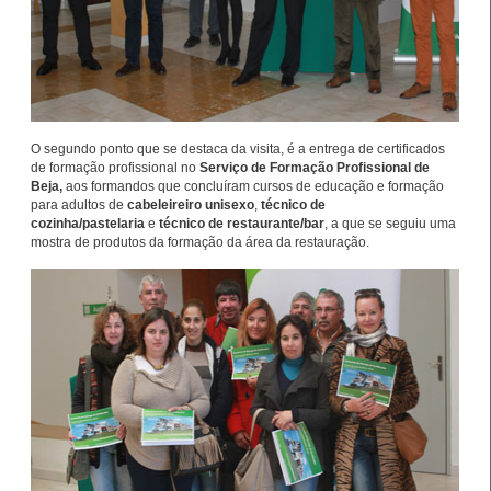
Notícias disponíveis
(2623)
O segundo ponto que se destaca da visita, é a entrega de certificados
de formação profissional no
Serviço de Formação Profissional de
Beja,
aos formandos que concluíram cursos de educação e formação
para adultos de
cabeleireiro unisexo
,
técnico de
cozinha/pastelaria
e
técnico de restaurante/bar
, a que se seguiu uma
mostra de produtos da formação da área da restauração.
Formandos do IEFP distinguidos pelo
Município de Águeda
27 Julho 2026
O Município de Águeda distinguiu dois formandos do