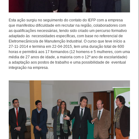
Esta ação surgiu no seguimento do contato do IEFP com a empresa
que manifestou dificuldade em recrutar na região, colaboradores com
Estágios na Comissão
as qualificações necessárias, tendo sido criado um percurso formativo
Europeia para
IEFP Recruta para a
adaptado às necessidades específicas, com base no referencial de
Eletromecânico/a de Manutenção Industrial. O
curso que teve início a
diplomados do Ensino e
Região Norte
27-11-2014 e termina em 22-04-2015, tem uma duração total de 600
Formação Profissional
horas e permitirá aos 17 formandos (12 homens e 5 mulheres, com uma
média de 27 anos de idade, a maioria com o 12º ano de escolaridade)
a adaptação aos postos de trabalho e uma possibilidade de eventual
integração na empresa.
Artesanato |
candidaturas abertas
Webinar sobre Estagiar
para apoios à
nas Instituições da UE
organização de feiras e
certames