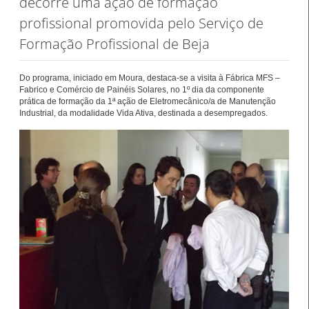
decorre uma ação de formação
profissional promovida pelo Serviço de
Formação Profissional de Beja
Do programa, iniciado em Moura, destaca-se a visita à Fábrica MFS –
Fabrico e Comércio de Painéis Solares, no 1º dia da componente
prática de formação da 1ª ação de Eletromecânico/a de Manutenção
Industrial, da modalidade Vida Ativa, destinada a desempregados.
26.º Congresso
Internacional de
Barómetro do Mercado
Formação para o
de Trabalho Europeu
Trabalho Norte de
mantém-se estável em
Portugal/Galiza 2026
julho