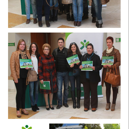
Serviço de Formação Profissional de Águeda (IEFP)
pelos seus percursos de excelência académica,
profissional e cívica, no dia 16 de julho.
Abertura de candidaturas aos apoios à
contratação
14 Julho 2026
As entidades empregadoras podem candidatar-se, a