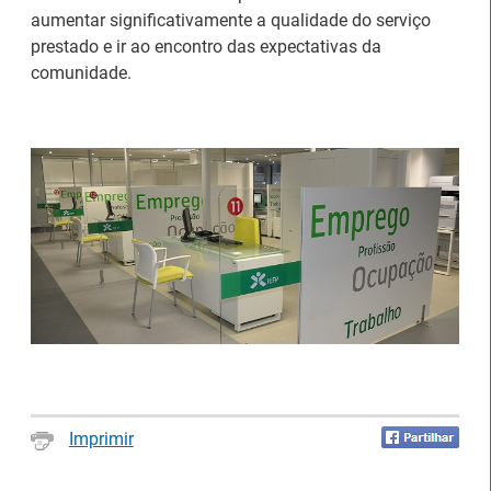
aumentar significativamente a qualidade do serviço
prestado e ir ao encontro das expectativas da
comunidade.
Artesanato |
candidaturas abertas
IEFP Recruta para a
para apoios à
Região Norte
organização de feiras e
certames
Webinar sobre Estagiar
Abertura de candidaturas
Imprimir
nas Instituições da UE
aos apoios à contratação