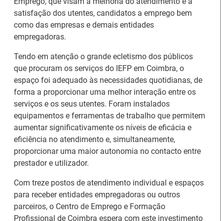
Emprego, que visam a melhoria do atendimento e a
satisfação dos utentes, candidatos a emprego bem
como das empresas e demais entidades
empregadoras.
Tendo em atenção o grande ecletismo dos públicos
que procuram os serviços do IEFP em Coimbra, o
espaço foi adequado às necessidades quotidianas, de
forma a proporcionar uma melhor interação entre os
serviços e os seus utentes. Foram instalados
equipamentos e ferramentas de trabalho que permitem
aumentar significativamente os níveis de eficácia e
eficiência no atendimento e, simultaneamente,
proporcionar uma maior autonomia no contacto entre
prestador e utilizador.
Estágios na Comissão
Barómetro do Mercado
Europeia para
de Trabalho Europeu
Com treze postos de atendimento individual e espaços
diplomados do Ensino e
mantém-se estável em
para receber entidades empregadoras ou outros
Formação Profissional
julho
parceiros, o Centro de Emprego e Formação
Profissional de Coimbra espera com este investimento