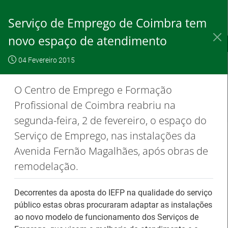
Saltar
para
Serviço de Emprego de Coimbra tem
conteúdo
principal
novo espaço de atendimento
IEFP, I.P.
O IEFP
Destaques / Notícias
04 Fevereiro 2015
Este website
OK, não
Para saber
funciona com a
mostrar
mais clique
O Centro de Emprego e Formação
utilização de
novamente
aqui
Profissional de Coimbra reabriu na
cookies.
segunda-feira, 2 de fevereiro, o espaço do
Serviço de Emprego, nas instalações da
Avenida Fernão Magalhães, após obras de
Destaques / Notícias
remodelação.
Estágios na Comissão Europeia para
Decorrentes da aposta do IEFP na qualidade do serviço
diplomados do Ensino e Formação
público estas obras procuraram adaptar as instalações
Profissional
ao novo modelo de funcionamento dos Serviços de