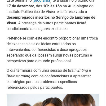
Este Seminário (
programa
) terá lugar no próximo dia
17 de dezembro
, das
10h às 18h
na Aula Magna do
Instituto Politécnico de Viseu e será reservado a
desempregados inscritos no Serviço de Emprego de
Viseu.
A presença de outros participantes ficará
condicionada aos lugares existentes.
Pretende-se com este encontro proporcionar uma troca
de experiencias e de ideias entre todos os
intervenientes, conferencistas e desempregados,
esperando que dai possam surgir novas posturas e
perspetivas para o mundo profissional.
O dia terminará com uma sessão de
Brainwriting
e
Brainstorming
com os conferencistas a apresentar
Estágios na Comissão
Barómetro do Mercado
estratégias para os problemas específicos
Europeia para
de Trabalho Europeu
referenciados pelos participantes.
diplomados do Ensino e
mantém-se estável em
Formação Profissional
julho