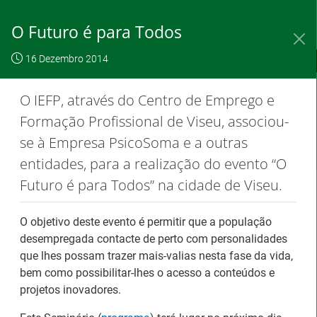
Saltar
para
O Futuro é para Todos
conteúdo
principal
16 Dezembro 2014
IEFP, I.P.
O IEFP
Destaques / Notícias
Este website
O IEFP, através do Centro de Emprego e
OK, não
Para saber
funciona com a
Formação Profissional de Viseu, associou-
mostrar
mais clique
utilização de
novamente
aqui
se à Empresa PsicoSoma e a outras
cookies.
entidades, para a realização do evento “O
Futuro é para Todos” na cidade de Viseu.
Destaques / Notícias
O objetivo deste evento é permitir que a população
desempregada contacte de perto com personalidades
que lhes possam trazer mais-valias nesta fase da vida,
Estágios na Comissão Europeia para
bem como possibilitar-lhes o acesso a conteúdos e
diplomados do Ensino e Formação
projetos inovadores.
Profissional