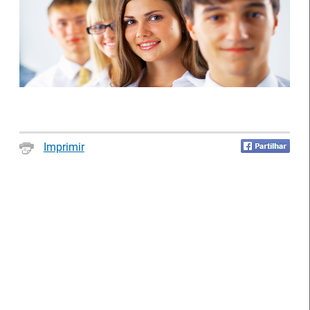
Artesanato |
candidaturas abertas
IEFP Recruta para a
para apoios à
Região Norte
organização de feiras e
Imprimir
certames
Webinar sobre Estagiar
Abertura de candidaturas
nas Instituições da UE
aos apoios à contratação