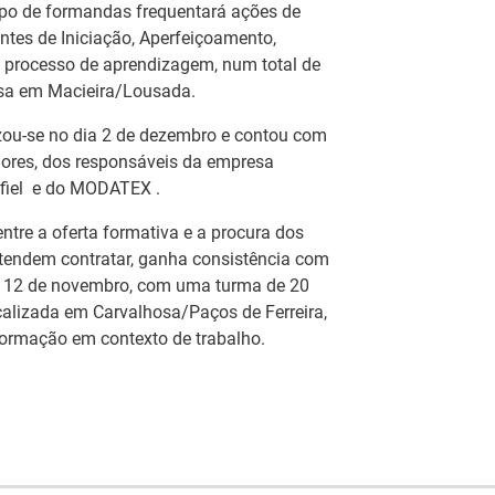
upo de formandas frequentará ações de
ntes de Iniciação, Aperfeiçoamento,
 processo de aprendizagem, num total de
esa em Macieira/Lousada.
zou-se no dia 2 de dezembro e contou com
ores, dos responsáveis da empresa
afiel e do MODATEX .
ntre a oferta formativa e a procura dos
etendem contratar, ganha consistência com
ia 12 de novembro, com uma turma de 20
alizada em Carvalhosa/Paços de Ferreira,
 formação em contexto de trabalho.
Artesanato |
eia
candidaturas abertas
IEFP Recruta para a
 do
para apoios à
Região Norte
ção
organização de feiras
I
e certames