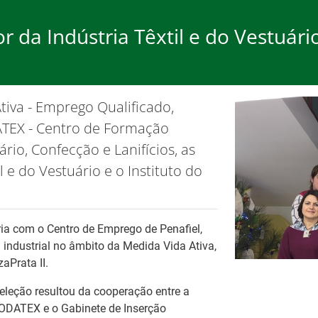
r da Indústria Têxtil e do Vestuári
rego
Formação
Ap
iva - Emprego Qualificado,
ão de cookies.
OK, não most
ATEX - Centro de Formação
uário, Confecção e Lanifícios, as
 e do Vestuário e o Instituto do
Ba
Es
ria com o Centro de Emprego de Penafiel,
 industrial no âmbito da Medida Vida Ativa,
Tr
pa
aPrata II.
es
Fo
eleção resultou da cooperação entre a
MODATEX e o Gabinete de Inserção