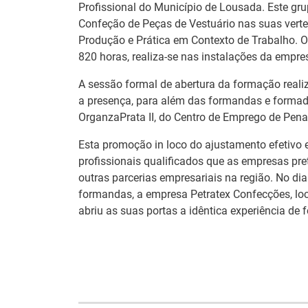
Profissional do Município de Lousada. Este gr
Confeção de Peças de Vestuário nas suas verte
Produção e Prática em Contexto de Trabalho. O
820 horas, realiza-se nas instalações da empr
A sessão formal de abertura da formação reali
a presença, para além das formandas e formad
OrganzaPrata II, do Centro de Emprego de Pen
Esta promoção in loco do ajustamento efetivo e
profissionais qualificados que as empresas pr
outras parcerias empresariais na região. No d
formandas, a empresa Petratex Confecções, loc
abriu as suas portas a idêntica experiência de
Estágios na
Barómetro do
Comissão Europ
Mercado de Trabalho
para diplomados
Europeu mantém-se
Ensino e Forma
estável em julho
Profissional