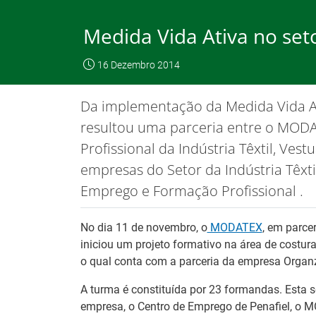
Saltar
para
Medida Vida Ativa no seto
conteúdo
principal
O IEFP
Emp
16 Dezembro 2014
IEFP, I.P.
O IEFP
Destaques / Notícias
Da implementação da Medida Vida At
Este website funciona com a utilizaç
resultou uma parceria entre o MOD
Profissional da Indústria Têxtil, Vest
empresas do Setor da Indústria Têxtil
Destaques / Notícias
Emprego e Formação Profissional .
No dia 11 de novembro, o
MODATEX
, em parce
iniciou um projeto formativo na área de costura
o qual conta com a parceria da empresa Organz
A turma é constituída por 23 formandas. Esta s
empresa, o Centro de Emprego de Penafiel, o 